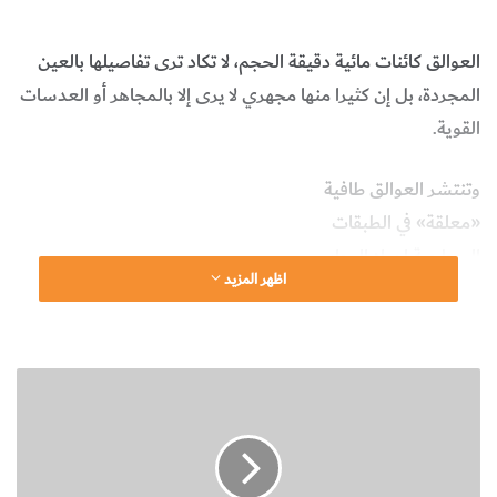
والحشرات
البيولوجيا وعلوم الحياة
العوالق كائنات مائية دقيقة الحجم، لا تكاد ترى تفاصيلها بالعين
المجردة، بل إن كثيرا منها مجهري لا يرى إلا بالمجاهر أو العدسات
القوية.
وتنتشر العوالق طافية
«معلقة» في الطبقات
السطحية لمياه البحار
اظهر المزيد
والبحيرات والأنهار وغيرها
من المسطحات المائية.
وهي تتحرك سلبيا مع
ا
الموج والتيارات المائية،
ل
إذ إنها لا تقوى على
ص
ف
السباحة الذاتية.
ا
ت