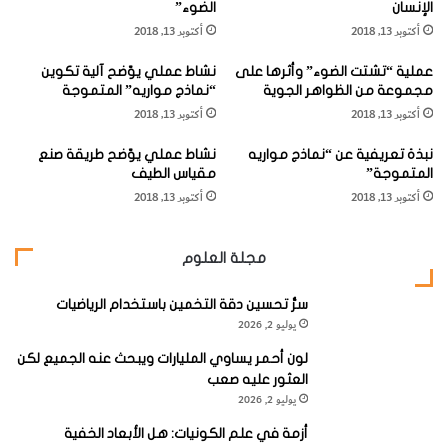
تكاثرها، حيث تنقسم خلاياها بضع مرات في اليوم الواحد في
الإنسان
الضوء”
ل
ا
الظروف المناسبة وبخاصة في الربيع، فتزداد أعدادها زيادة هائلة في
أكتوبر 13, 2018
أكتوبر 13, 2018
ك
ئ
ي
البحار معتدلة الحرارة، حتى تصل كثافتها إلى عدة ملايين من
ص
عملية “تشتت الضوء” وأثرها على
نشاط عملي يوّضح آلية تكوين
م
ن
الخلايا في اللتر المكعب الواحد من الماء، لكنها تقل شتاء مع برودة
مجموعة من الظواهر الجوية
“نماذج مواريه” المتموجة
ي
ب
أكتوبر 13, 2018
الجو وانخفاض شدة الإضاءة.
أكتوبر 13, 2018
ا
ا
ئ
ت
نبذة تعريفية عن “نماذج مواريه
نشاط عملي يوّضح طريقة صنع
ي
"
المتموجة”
مقياس الطيف
ة
ا
أكتوبر 13, 2018
أكتوبر 13, 2018
"
ل
و
ع
وتتأرجح أعداد العوالق النباتية كثيرا في المسطحات المائية أيضا
م
و
تبعا لأعداد العوالق الحيوانية التي تغتذي بها. كذلك تسود بعض
مجلة العلوم
د
س
ى
أنواعها في مناطق معينة، خلال فصول محددة، تبعا لتوفر درجات
ج
أ
سرُّ تحسين دقة التخمين باستخدام الرياضيات
"
الحرارة المناسبة، ووفرة الغاذيات غير العضوية متمثلة في أملاح
يوليو 2, 2026
ه
النترات والفوسفات.
م
لون أحمر يساوي المليارات ويبحث عنه الجميع لكن
ي
العثور عليه صعب
ة
وتشير كمية العوالق النباتية إلى ما يعرف بالإنتاجية الأولية للمياه
يوليو 2, 2026
ا
التي ترتكز عليها جميع حلقات الغذاء التالية لها.
ل
أزمة في علم الكونيات: هل الأبعاد الخفية