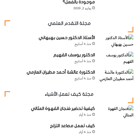
م
موجودة بالفعل؟
ر
يوليو 2, 2026
أما
ك
العوال
ب
مجلة التقدم العلمي
ا
ق
ت
الأستاذ الدكتور حسين بهبهاني
الحيوا
ف
منذ 4 أسابيع
ي
نية –
ح
الدكتور يوسف القهيم
والتي
ي
منذ 4 أسابيع
ا
تمثل
ت
الدكتورة عائشة أحمد مطيران العازمي
الحلقة الثانية في سلسلة الغذاء المائية – فتضم مجموعة شديدة
منذ 4 أسابيع
ن
التنوع في الشكل والتركيب والسلوك.
ا
مجلة كيف تعمل الأشياء
وهي تبدأ بالعديد من
الحيوانات الأولية،
وبعض
الدود والقشريات
كيفية تحضير فنجان القهوة المثالي
الدقيقة، إلى جانب الكثير من الأطوار اليرقية لجميع
اللافقاريات
منذ 4 أيام
المائية، وكذلك بيض ويرقات
السمك.
كيف تعمل مصاعد التزلج
منذ 4 أيام