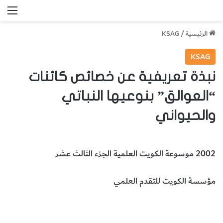
الق
الرئيسية
/
KSAG
KSAG
نبذة تعريفية عن خصائص كائنات
“العوالق” بنوعيها النباتي
والحيواني
2002 موسوعة الكويت العلمية الجزء الثالث عشر
مؤسسة الكويت للتقدم العلمي
كائنات العوالق
خصائص العوالق
أنواع العوالق
الحيوانات والطيور