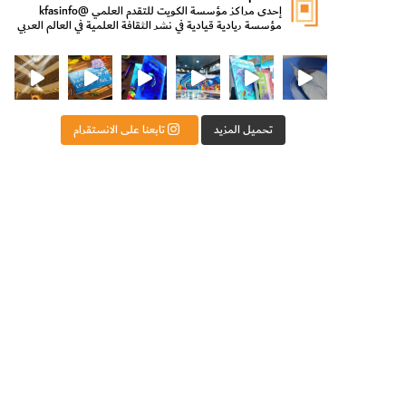
إحدى مراكز مؤسسة الكويت للتقدم العلمي
@kfasinfo
مؤسسة ريادية قيادية في نشر الثقافة العلمية في العالم العربي
ت للتقدم العلمي
ثقافة ووزير الدولة لشؤون الش
من الأعماق نكتشف ومن الكتب نتعلّم
⁨ رجعنا! ما كنّا بعيد! مجهزين لكم كل جديد!⁩
تحميل المزيد
تابعنا على الانستقرام