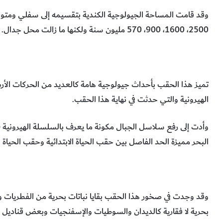
وقد قامت المساحة الجيولوجية الكندية بتقسيمه إلى سفلي ومتو
2500، 1600، 900، 570 مليون سنة ولكنها ما زالت محل جدال.
تميز هذا الحقب بأحداث جيولوجية هامة كالعديد من الحركات الأر
الهيرونية والتي حدثت في نهاية هذا الحقب.
البحر مميزة الحد الفاصل بين حقب الحياة الابتدائية وحقب الحياة القديمة (oic Era
وقد وجدت في صخور هذا الحقب بقايا نباتات بحرية من الفطريات وال
بحرية لا فقارية كالديدان والسوطيات والإسفنجيات وبعض قناديل ا