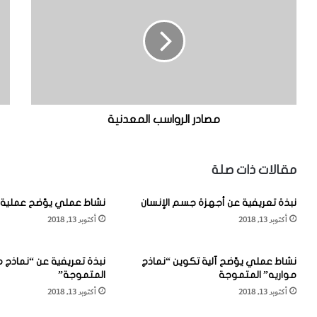
ا
غ
د
ل
ر
ا
ا
ف
ل
ا
ر
ل
و
ج
ا
و
مصادر الرواسب المعدنية
س
ي
ب
ا
مقالات ذات صلة
ل
م
نبذة تعريفية عن أجهزة جسم الإنسان
نشاط عملي يوّضح عملية 
ع
أكتوبر 13, 2018
أكتوبر 13, 2018
د
ن
ي
نشاط عملي يوّضح آلية تكوين “نماذج
نبذة تعريفية عن “نماذج م
ة
مواريه” المتموجة
المتموجة”
أكتوبر 13, 2018
أكتوبر 13, 2018