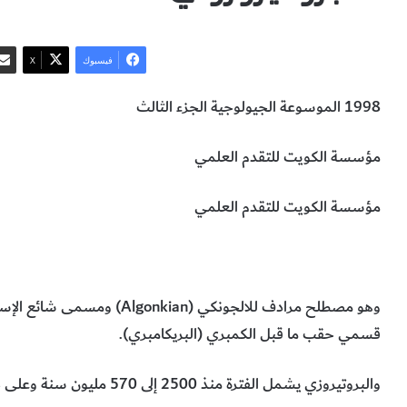
فيسبوك
‫X
1998 الموسوعة الجيولوجية الجزء الثالث
مؤسسة الكويت للتقدم العلمي
مؤسسة الكويت للتقدم العلمي
البروتيروزوي
حقبة الحياة الابتدائية
علوم الأرض والجيولوجيا
وهو مصطلح مرادف للالجونكي (ian
قسمي حقب ما قبل الكمبري (البريكامبري).
والبروتيروزي يشمل الفترة منذ 2500 إلى 570 مليون سنة وعلى ذلك فمداه 1930 مليون سنة.