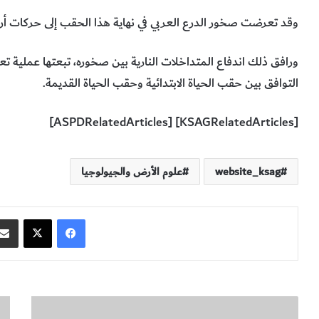
وقد تعرضت صخور الدرع العربي في نهاية هذا الحقب إلى حركات أر
ورافق ذلك اندفاع المتداخلات النارية بين صخوره، تبعتها عملية
التوافق بين حقب الحياة الابتدائية وحقب الحياة القديمة.
[KSAGRelatedArticles] [ASPDRelatedArticles]
website_ksag
علوم الأرض والجيولوجيا
فيسبوك
‫X
م
ا
ص
ل