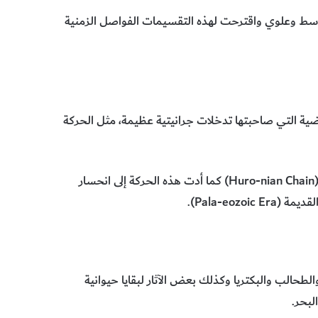
سط وعلوي واقترحت لهذه التقسيمات الفواصل الزمنية
ضية التي صاحبتها تدخلات جرانيتية عظيمة، مثل الحركة
وأدت إلى رفع سلاسل الجبال مكونة ما يعرف بالسلسلة الهيرونية (Huro-nian Chain) كما أدت هذه الحركة إلى انحسار
Pala-eoz).
طحالب والبكتريا وكذلك بعض الآثار لبقايا حيوانية
لبحر.