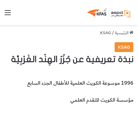
الق
الرئيسية
/
KSAG
KSAG
نبذة تعريفية عن جُزُرُ الهِنْد الغَرْبِيَّة
1996 موسوعة الكويت العلمية للأطفال الجزء السابع
مؤسسة الكويت للتقدم العلمي
جُزُرُ الهِنْد الغَرْبِيَّة
الاماكن والمدن والدول
المخطوطات والكتب
النادرة