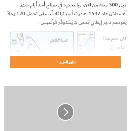
قبل 500 سنة من الآن، وبالتحديد في صباح أحد أيام شهرِ
أغسطسَ عام 1492، غادرت أسبانيا ثلاثٌ سفن تحمل 120 رجلاً
يقودهم تاجر إيطالي يُدعى كِريْسُتوفَر كُولُمبس.
كان حلم هذا
التاجر أن
يكتشف
اظهر المزيد
طريقاً
مختصراً يصل
بين أوروبا
ن
وجنوب شرق
ب
آسيا أو
ذ
ة
الشرق كما
ت
كانوا يسمونه،
ع
لكي يشارك
ر