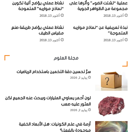
عملية “تشتت الضوء” وأثرها على
نشاط عملي يوّضح آلية تكوين
ي
وقد استمر كولمبس في أثناء رَحَلاته المتعددة إلى هذه المنطقة
مجموعة من الظواهر الجوية
“نماذج مواريه” المتموجة
ء
يتنقل من جزيرة إلى أخرى متابعا اكتشافاته.
أكتوبر 13, 2018
أكتوبر 13, 2018
"
و
نبذة تعريفية عن “نماذج مواريه
نشاط عملي يوّضح طريقة صنع
ك
وكان يُطلق على هذه الجزر أسماء مختلفة ظل بعضها كما هو
المتموجة”
مقياس الطيف
ي
حتى الآن وتغيرَّ بعضها الآخر، ولكنها سُميت في مجموعها فيما
أكتوبر 13, 2018
أكتوبر 13, 2018
ف
بعد باسم "جزر الهند الغربية" بعدما تبين أنها ليست جزر الهند
ي
ة
الشرقية، كما سميت بأسماء أخرى مثل "أسبانيا الجديدة" و "جزر
مجلة العلوم
ت
الأنتيل".
ك
سرُّ تحسين دقة التخمين باستخدام الرياضيات
و
يوليو 2, 2026
ي
ن
ه
وقد تدفق الإسبان على هذه الجزر لاستغلال ثراوتها، فاحتلوا
لون أحمر يساوي المليارات ويبحث عنه الجميع لكن
العثور عليه صعب
أراضيها واستعبدوا أهلها ونهبوا خيراتها وجلبوا إليها العبيد من
يوليو 2, 2026
إفريقيا. ولما ضعفت أسبانيا جاءت مكانها قوى استعمارية أخرى،
وبخاصة بريطانيا.
أزمة في علم الكونيات: هل الأبعاد الخفية
موجودة بالفعل؟