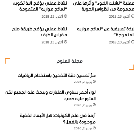
ثم إلى نيوترينو (بشحنة صفر)، وتبلغ الشحنة الكلية من انحلال (أو
عملية “تشتت الضوء” وأثرها على
نشاط عملي يوّضح آلية تكوين
ع
ي
مجموعة من الظواهر الجوية
“نماذج مواريه” المتموجة
ي
تفكك) النيوترون (صفر)، وبذلك تكون الشحنة الكلية خاضعة
ف
أكتوبر 13, 2018
أكتوبر 13, 2018
ف
ة
لقانون الفيزياء الأساسي الذي يقضي بحفظ الشحنة وبقائها.
ة
ف
نبذة تعريفية عن “نماذج مواريه
نشاط عملي يوّضح طريقة صنع
ي
المتموجة”
مقياس الطيف
ا
[KSAGRelatedArticles] [ASPDRelatedArticles]
أكتوبر 13, 2018
أكتوبر 13, 2018
ل
ع
ا
website_ksag
الفيزياء
مجلة العلوم
ل
م
سرُّ تحسين دقة التخمين باستخدام الرياضيات
يوليو 2, 2026
لون أحمر يساوي المليارات ويبحث عنه الجميع لكن
العثور عليه صعب
يوليو 2, 2026
أزمة في علم الكونيات: هل الأبعاد الخفية
موجودة بالفعل؟
يوليو 2, 2026