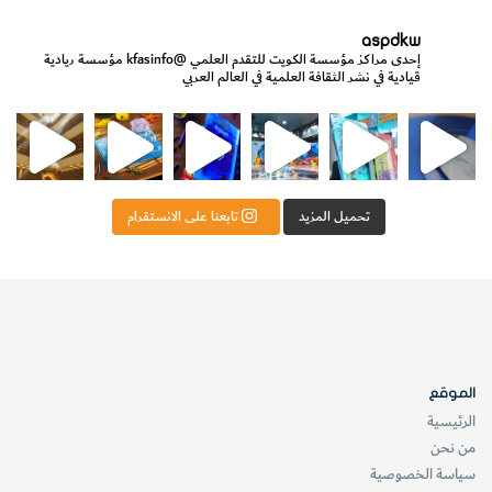
aspdkw
إحدى مراكز مؤسسة الكويت للتقدم العلمي
@kfasinfo
مؤسسة ريادية
قيادية في نشر الثقافة العلمية في العالم العربي
مي
الدولة لشؤون الش
من الأعماق نكتشف ومن الكتب نتعلّم
⁨ رجعنا! ما كنّا بعيد! مجهزين لكم كل جديد!⁩
تحميل المزيد
تابعنا على الانستقرام
الموقع
الرئيسية
من نحن
سياسة الخصوصية