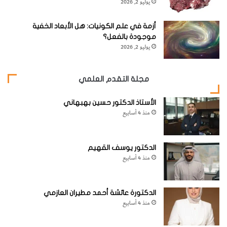
1- بلورات كاملة الأوجه:
Euhedral crystal
يوليو 2, 2026
وفي هذه الحالة تكون الأوجه البلورية كلها ظاهرة.
أزمة في علم الكونيات: هل الأبعاد الخفية
موجودة بالفعل؟
يوليو 2, 2026
مجلة التقدم العلمي
2- بلورات ناقصة الأوجه:
Subhedral crystal
الأستاذ الدكتور حسين بهبهاني
حيث تكون بعض الأوجه في البلورة واضحة والبعض الآخر غير
منذ 4 أسابيع
ظاهر.
الدكتور يوسف القهيم
منذ 4 أسابيع
3- بلورات عديمة الأوجه:
Unhedral crystal
الدكتورة عائشة أحمد مطيران العازمي
منذ 4 أسابيع
في هذا النوع من البلورات ينعدم ظهور الأوجه البلورية وتظهر
المادة المتبلورة على شكل حبيبي.