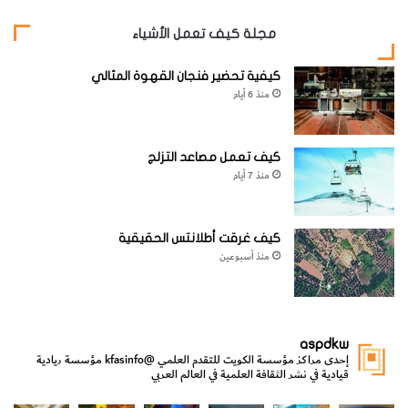
مجلة كيف تعمل الأشياء
[KSAGRelatedArticles] [ASPDRelatedArticles]
كيفية تحضير فنجان القهوة المثالي
منذ 6 أيام
website_ksag
الكيمياء
كيف تعمل مصاعد التزلج
منذ 7 أيام
كيف غرقت أطلانتس الحقيقية
منذ أسبوعين
aspdkw
إحدى مراكز مؤسسة الكويت للتقدم العلمي
@kfasinfo
مؤسسة ريادية
قيادية في نشر الثقافة العلمية في العالم العربي
مي
الدولة لشؤون الش
من الأعماق نكتشف ومن الكتب نتعلّم
⁨ رجعنا! ما كنّا بعيد! مجهزين لكم كل جديد!⁩