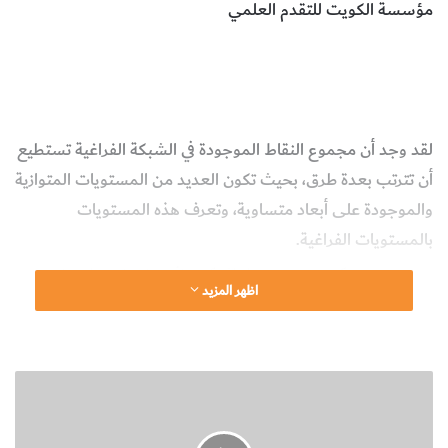
مؤسسة الكويت للتقدم العلمي
المستويات الشبكية والأبعاد
أقسام بلورات المعادن
المعادن
بلورات المعادن
الكيمياء
لقد وجد أن مجموع النقاط الموجودة في الشبكة الفراغية تستطيع
أن تترتب بعدة طرق، بحيث تكون العديد من المستويات المتوازية
والموجودة على أبعاد متساوية، وتعرف هذه المستويات
بالمستويات الفراغية.
اظهر المزيد
وبالط
بع فإن
الأوجه
ا
الخارج
ل
ية
أ
للبلورة
ن