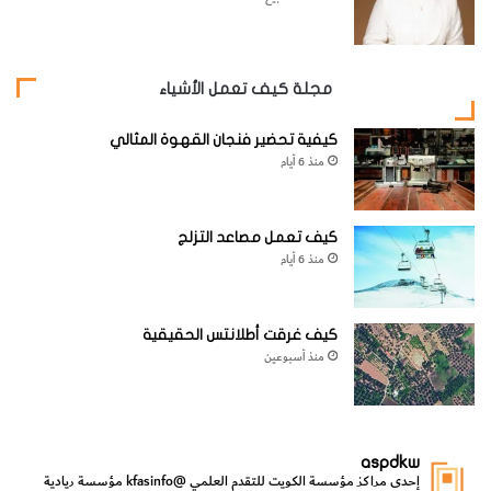
المدرسة.
4-
يجب ان نستعمل حزام الأمان عندما نركب السيارة.
مجلة كيف تعمل الأشياء
5-
يجب ألا نترك الألعاب والأشياء الأخرى على السلالم.
كيفية تحضير فنجان القهوة المثالي
منذ 6 أيام
6-
يجب أن نرتدي واقيات الأسنان والفن أثناء ممارسة الألعاب
كيف تعمل مصاعد التزلج
منذ 6 أيام
الرياضية.
7-
احذر من الأشخاص الآخرين الذين يلعبون الكرة أو المضارب أو
كيف غرقت أطلانتس الحقيقية
منذ أسبوعين
العصى.
[KSAGRelatedArticles] [ASPDRelatedArticles]
aspdkw
إحدى مراكز مؤسسة الكويت للتقدم العلمي
@kfasinfo
مؤسسة ريادية