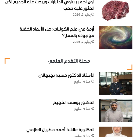
ل
م
لون أحمر يساوي المليارات ويبحث عنه الجميع لكن
ا
ر
العثور عليه صعب
ج
ا
يوليو 2, 2026
ه
ض
وحوادث كسور الأسنان من الأمور التي يمكن تفاديها ومنعها
ا
أزمة في علم الكونيات: هل الأبعاد الخفية
باتباع طرق السلامة وهي:
ل
موجودة بالفعل؟
ت
يوليو 2, 2026
ي
1
-يجب أن لا ندفع الشخص أثناء شربه للماء من الصنبور أو من
ت
نافورة ماء الشرب.
ص
مجلة التقدم العلمي
ي
ب
2
-يجب ألا نعض الأجسام الصلبة كسدادات الزجاجات وألا نحاول
الأستاذ الدكتور حسين بهبهاني
ه
منذ 4 أسابيع
كسر المكسرات كالجوز واللوز والفستق بالأسنان وألا نمضغ
الجليد أو الأقلام.
الدكتور يوسف القهيم
منذ 4 أسابيع
3-
يجب أن نتفادى العراك والشد والدفع أثناء اللعب في باحة
الدكتورة عائشة أحمد مطيران العازمي
منذ 4 أسابيع