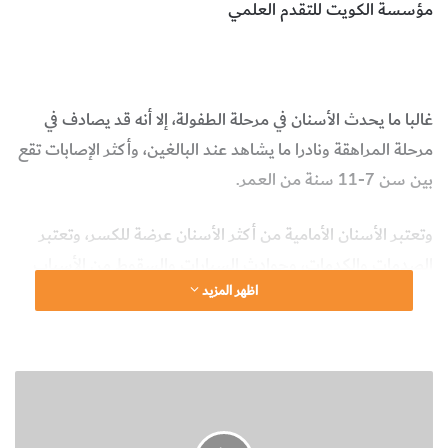
مؤسسة الكويت للتقدم العلمي
الكسور التي تصيب الأسنان
طرق تفادي كسور الأسنان
الطب
غالبا ما يحدث الأسنان في مرحلة الطفولة، إلا أنه قد يصادف في
مرحلة المراهقة ونادرا ما يشاهد عند البالغين، وأكثر الإصابات تقع
بين سن 7-11 سنة من العمر.
وتعتبر الأسنان الأمامية من أكثر الأسنان عرضة للكسر، وتعتبر
الصدمات والكدمات، وحوادث السيارات والسقوط من الأسباب
اظهر المزيد
الرئيسية لكسور الأسنان، مسبباً كسراً في جزء من التاج أو الجذور
أو كليهما معاً، يؤدي إلى انخلاع السن أو انغراسه في الأنسجة
الداعمة.
ن
ب
ذ
ة