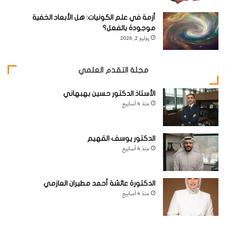
4- المجموعة العقدية تحت الذقنية
ويختلف عددها من 1-4
ي
ا
عقدة في المسافة المحدودة بين بطني العضلة ذات البطنين فوق
أزمة في علم الكونيات: هل الأبعاد الخفية
ل
الصفاق أو تحته تصب فيها العروق اللمفية الواردة من الذقن
موجودة بالفعل؟
و
يوليو 2, 2026
والشفة السفلية والقسم المتوسط للثة السفلية وقاع الفم وذروة
ج
ه
اللسان.
ي
مجلة التقدم العلمي
"
[KSAGRelatedArticles] [ASPDRelatedArticles]
و
الأستاذ الدكتور حسين بهبهاني
و
منذ 4 أسابيع
ظ
ي
website_ksag
البيولوجيا وعلوم الحياة
ف
الدكتور يوسف القهيم
ت
منذ 4 أسابيع
ه
م
ا
الدكتورة عائشة أحمد مطيران العازمي
منذ 4 أسابيع