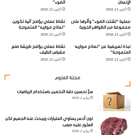
الإنسان
الضوء”
"
ا
أكتوبر 13, 2018
أكتوبر 13, 2018
و
م
وأكثر ما يهمنا من العقد عقد الرأس والعنق لقربها من الفم
أ
ا
عملية “تشتت الضوء” وأثرها على
نشاط عملي يوّضح آلية تكوين
ق
والأسنان، ولأنها تكون السابقة بالتضخم من جراء تعفن سني أو
ل
مجموعة من الظواهر الجوية
“نماذج مواريه” المتموجة
س
ف
نسجي فموي ومن هذه المجموعات العقدية نذكر:
أكتوبر 13, 2018
أكتوبر 13, 2018
ا
ك
م
ي
نبذة تعريفية عن “نماذج مواريه
نشاط عملي يوّضح طريقة صنع
ه
ن
1- المجموعة العقدية الخشائية:
وتتألف من 2-3 عقدة واقعة
المتموجة”
مقياس الطيف
ا
"
على النهاية العلوية من العضلة القصية الترقوية الخشائية.
أكتوبر 13, 2018
أكتوبر 13, 2018
و
و
و
"
ظ
ا
2- المجموعة النكفية
وتقع تحت الصفاق وتكون إحدى عقدها
مجلة العلوم
ا
ل
أمام وترة الأذن والأخرى في جسم الغدة النكفية، وتلتهب عن طريق
ئ
ج
الناحية الصدغية والجبهة وغشاء الأنف.
ف
ي
سرُّ تحسين دقة التخمين باستخدام الرياضيات
يوليو 2, 2026
ه
ب
ا
ا
3- المجموعة العقدية تحت الفكية
وعددها حوالي 5 عقد في كل
ل
جانب واقعة على امتدا الحافة السفلية للفك.
أ
لون أحمر يساوي المليارات ويبحث عنه الجميع لكن
ن
العثور عليه صعب
ف
يوليو 2, 2026