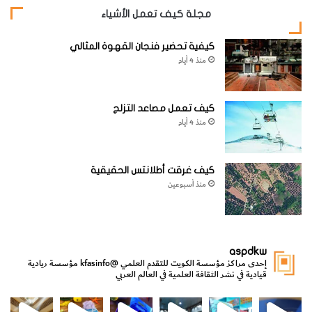
مجلة كيف تعمل الأشياء
كيفية تحضير فنجان القهوة المثالي
منذ 4 أيام
كيف تعمل مصاعد التزلج
منذ 4 أيام
كيف غرقت أطلانتس الحقيقية
منذ أسبوعين
aspdkw
إحدى مراكز مؤسسة الكويت للتقدم العلمي
@kfasinfo
مؤسسة ريادية
قيادية في نشر الثقافة العلمية في العالم العربي
مي
الدولة لشؤون الش
من الأعماق نكتشف ومن الكتب نتعلّم
⁨ رجعنا! ما كنّا بعيد! مجهزين لكم كل جديد!⁩