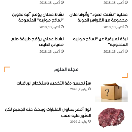
أكتوبر 13, 2018
أكتوبر 13, 2018
ا
ط
ئ
ا
وفي الوقت الحاضر لا زالت الطائرات المزحلقة والطائرات فائقة
عملية “تشتت الضوء” وأثرها على
نشاط عملي يوّضح آلية تكوين
ي
ئ
الخفة هذا التقليد . ولكن لم يحقق تقدم حقيقي في هذا المجال
مجموعة من الظواهر الجوية
“نماذج مواريه” المتموجة
ة
ر
أكتوبر 13, 2018
أكتوبر 13, 2018
"
ة
حتى بدأ بإجراء تجارب على الطائرات الشراعية .
و
ب
نبذة تعريفية عن “نماذج مواريه
نشاط عملي يوّضح طريقة صنع
أ
ا
المتموجة”
مقياس الطيف
د
ل
أكتوبر 13, 2018
أكتوبر 13, 2018
ت
ط
إ
ا
طائرات شراعية رائدة
ل
ق
مجلة العلوم
ى
ة
ن
كان أول من قام بتجارب على الطائرات الشراعية المخترع
ه
سرُّ تحسين دقة التخمين باستخدام الرياضيات
الإنجليزي جورج كيلي (1773 – 1857) ، ففي عام 1808 طار
يوليو 2, 2026
ا
بطائرة شراعية من دون اسم لها كانت مساحة منطقة الجناح فيها
ي
ت
نحو 320 قدماً مربعاً (30 متراً مربعاً) .
ه
لون أحمر يساوي المليارات ويبحث عنه الجميع لكن
ا
العثور عليه صعب
ثم في
يوليو 2, 2026
عام