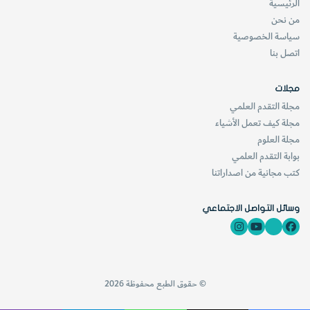
189
الرئيسية
من نحن
3
سياسة الخصوصية
جرب
اتصل بنا
ليلينثا
ل
مجلات
مجلة التقدم العلمي
بالأجنحة الموصولة التي تشبه أجنحة الطيور ، ولكنها أخفقت وفي
مجلة كيف تعمل الأشياء
عام 1896 صار عداد الطيارين الذين يموتون بسبب تحطم
مجلة العلوم
طائراتهم.
بوابة التقدم العلمي
كتب مجانية من اصداراتنا
في الولايات المتحدة الأمريكية قرأ ويلبر رايت (1867 – 1948)
عن عمل ليلينثال الرائد الذي أثر على تجاربهما .
وسائل التواصل الاجتماعي
وفي الولايات المتحدة الأمريكية كذلك قام المخترع الأمريكي
الفرنسي المولد أوكتيف شانوت (1832 – 1910) ببناء طائرة
© حقوق الطبع محفوظة 2026
شراعية ذات سطحين شديدة الثبات عام 1896 وقد كتب عنها