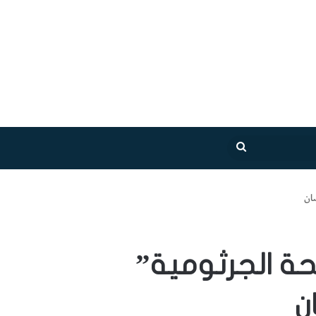
بحث
عن
سان
حة الجرثومية”
ن