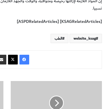
إن المواد اللازمة لإزالتها رخيصة ومتوافرة، والوقت والجهد اللازم
نسبيا.
[KSAGRelatedArticles] [ASPDRelatedArticles]
website_ksag
الطب
فيسبوك
‫X
م
ن
د
ب
ى
ذ
ت
ة
أ
ت