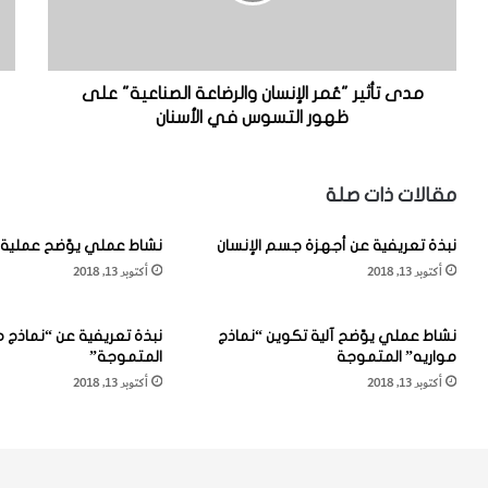
ث
ع
ي
ر
ر
ي
"
ف
عُ
ي
مدى تأثير "عُمر الإنسان والرضاعة الصناعية" على
م
ة
ظهور التسوس في الأسنان
ر
ع
ا
ن
ل
"
مقالات ذات صلة
إ
ا
ن
ل
نبذة تعريفية عن أجهزة جسم الإنسان
نشاط عملي يوّضح عملية 
س
ج
أكتوبر 13, 2018
أكتوبر 13, 2018
ا
ي
ن
و
و
ب
نشاط عملي يوّضح آلية تكوين “نماذج
نبذة تعريفية عن “نماذج م
ا
ا
مواريه” المتموجة
المتموجة”
ل
ل
أكتوبر 13, 2018
أكتوبر 13, 2018
ر
ل
ض
ث
ا
و
ع
ي
ة
ة