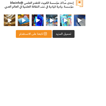
إحدى مراكز مؤسسة الكويت للتقدم العلمي
@kfasinfo
مؤسسة ريادية قيادية في نشر الثقافة العلمية في العالم العربي
ت للتقدم العلمي
ثقافة ووزير الدولة لشؤون الش
من الأعماق نكتشف ومن الكتب نتعلّم
⁨ رجعنا! ما كنّا بعيد! مجهزين لكم كل جديد!⁩
تحميل المزيد
تابعنا على الانستقرام