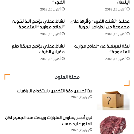
الإنسان
الضوء”
ت
ي
[KSAGRelatedArticles] [ASPDRelatedArticles]
أكتوبر 13, 2018
أكتوبر 13, 2018
د
ة
ا
"
عملية “تشتت الضوء” وأثرها على
نشاط عملي يوّضح آلية تكوين
خ
ا
website_ksag
الكيمياء
مجموعة من الظواهر الجوية
“نماذج مواريه” المتموجة
ل
ل
أكتوبر 13, 2018
أكتوبر 13, 2018
ا
ت
ل
ح
نبذة تعريفية عن “نماذج مواريه
نشاط عملي يوّضح طريقة صنع
م
ل
المتموجة”
مقياس الطيف
ح
ي
أكتوبر 13, 2018
أكتوبر 13, 2018
ل
ل
و
ا
ل
ل
مجلة العلوم
ك
ه
ر
سرُّ تحسين دقة التخمين باستخدام الرياضيات
يوليو 2, 2026
ب
ا
ئ
ي
لون أحمر يساوي المليارات ويبحث عنه الجميع لكن
"
العثور عليه صعب
و
يوليو 2, 2026