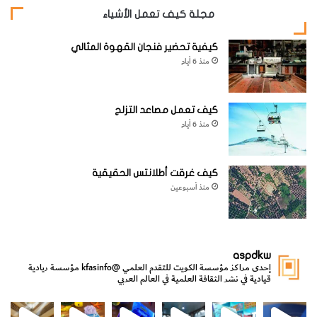
مجلة كيف تعمل الأشياء
كيفية تحضير فنجان القهوة المثالي
منذ 6 أيام
كيف تعمل مصاعد التزلج
منذ 6 أيام
كيف غرقت أطلانتس الحقيقية
منذ أسبوعين
aspdkw
إحدى مراكز مؤسسة الكويت للتقدم العلمي
@kfasinfo
مؤسسة ريادية
قيادية في نشر الثقافة العلمية في العالم العربي
مي
الدولة لشؤون الش
من الأعماق نكتشف ومن الكتب نتعلّم
⁨ رجعنا! ما كنّا بعيد! مجهزين لكم كل جديد!⁩