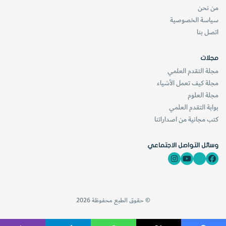
من نحن
سياسة الخصوصية
اتصل بنا
وبعد سنوات عديدة جاء (أليساندرو فولتا) ليبيّن أن ساق الضفدع
كانت في الحقيقة تنقل الكهرباء ولا تختزنها .
مجلات
مجلة التقدم العلمي
ويوضح الرسم المنقوش في الأعلى كتـــاب (جالفاني) عام 1791
مجلة كيف تعمل الأشياء
مجلة العلوم
بعنوان "شرح القوة الكهربائية في حركة العــضلات " .
بوابة التقدم العلمي
كتب مجانية من اصداراتنا
وسائل التواصل الاجتماعي
البطاريات الحديثة
إن استخدام المُركِّم بدلاً من الخلية الأحادية ، يفسح المجال لإنتاج
تيار كهربائي أعلى جهداً يكفي لتشغيل أكبر عدد ممكن من
© حقوق الطبع محفوظة 2026
الأجهزة الكهربائية.