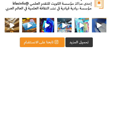
إحدى مراكز مؤسسة الكويت للتقدم العلمي
@kfasinfo
مؤسسة ريادية قيادية في نشر الثقافة العلمية في العالم العربي
ت للتقدم العلمي
ثقافة ووزير الدولة لشؤون الش
من الأعماق نكتشف ومن الكتب نتعلّم
⁨ رجعنا! ما كنّا بعيد! مجهزين لكم كل جديد!⁩
تحميل المزيد
تابعنا على الانستقرام