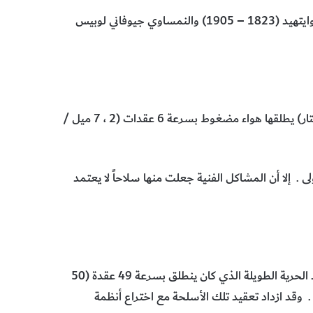
وفي تلك الأثناء كان الطربيد اختراعاً مشتركاً بين الانجليزي روبرت وايتهيد (1823 – 1905) والنمساوي جيوفاني لوبيس
في عام 1866 صنع وايتهيد قذيفة تحت مائية طولها 14 قدماً (4 أمتار) يطلقها هواء مضغوط بسرعة 6 عقدات (2 ، 7 ميل /
. إلا أن المشاكل الفنية جعلت منها سلاحاً لا يعتمد
حل محلها في الثلاثينيات من القرن العشرين الاختراع الياباني طربيد الحرية الطويلة الذي كان ينطلق بسرعة 49 عقدة (50
م / ساعة) لمدى بلغ 11 ميلاً (18 كيلومتراً) . وقد ازداد تعقيد تلك الأسلحة مع اختراع أنظمة