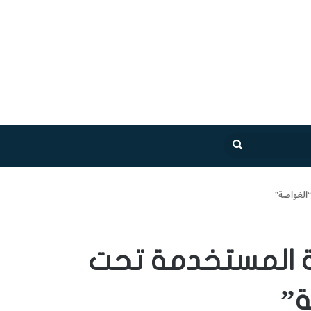
بحث
عن
“الغواصة”
حة المستخدمة تحت
ة”