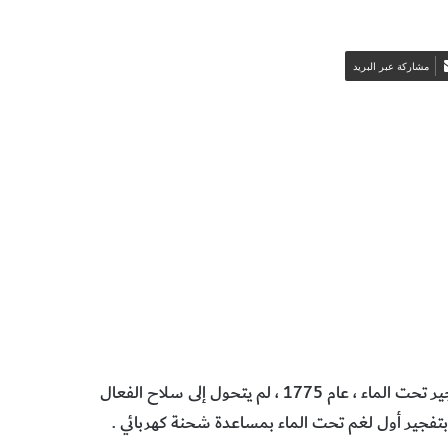
مشاركة عبر البريد
 التطبيقية
رغم أن المخترع الأمريكي ديفيد بوشنيل صمم أول لغم ، جهاز تفجير تحت الماء ، عام 1775 ، لم يتحول إلى سلاح الفعال