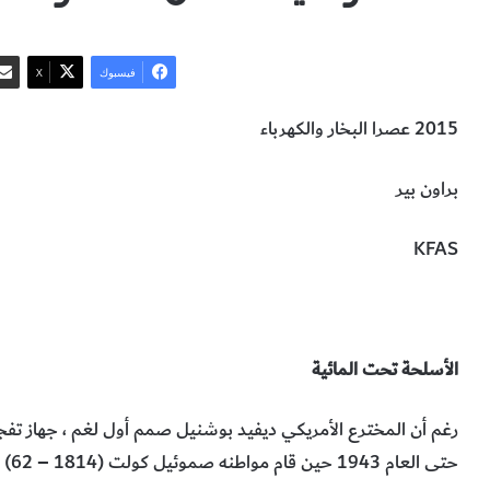
فيسبوك
‫X
2015 عصرا البخار والكهرباء
براون بير
KFAS
أسلحة تحت الماء
الغواصة
آلية عمل الغواصة
التكنولوجيا والعلوم
الأسلحة تحت المائية
حتى العام 1943 حين قام مواطنه صموئيل كولت (1814 – 62) بتفجير أول لغم تحت الماء بمساعدة شحنة كهربائي .