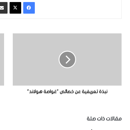
فيسبوك
‫X
ن
ا
ب
ل
ذ
ن
ة
ظ
ت
ا
ع
م
ر
ا
ي
ل
ف
ذ
ي
ي
نبذة تعريفية عن خصائص "غواصة هولاند"
ة
ا
ع
ت
ن
ب
خ
ع
مقالات ذات صلة
ص
ه
ا
ا