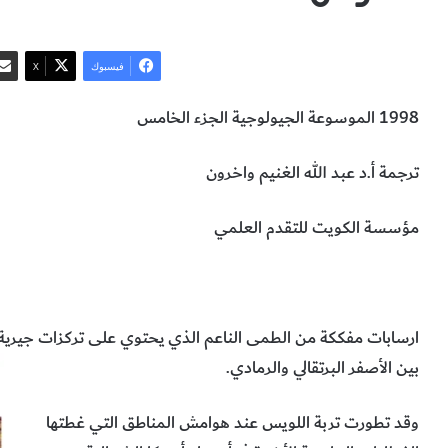
فيسبوك
‫X
1998 الموسوعة الجيولوجية الجزء الخامس
ترجمة أ.د عبد الله الغنيم واخرون
مؤسسة الكويت للتقدم العلمي
إرسابات لويس
كيفية تكون إرسابات لويس
علوم الأرض والجيولوجي
ارسابات مفككة من الطمى الناعم الذي يحتوي على تركزات جيرية،
بين الأصفر البرتقالي والرمادي.
وقد تطورت تربة اللويس عند هوامش المناطق التي غطتها