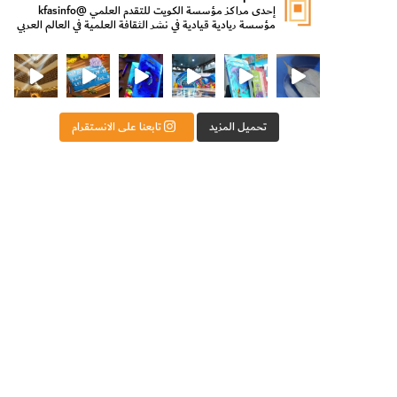
إحدى مراكز مؤسسة الكويت للتقدم العلمي
@kfasinfo
مؤسسة ريادية قيادية في نشر الثقافة العلمية في العالم العربي
ت للتقدم العلمي
ثقافة ووزير الدولة لشؤون الش
من الأعماق نكتشف ومن الكتب نتعلّم
⁨ رجعنا! ما كنّا بعيد! مجهزين لكم كل جديد!⁩
تحميل المزيد
تابعنا على الانستقرام