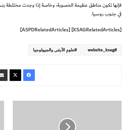
فإنها تكون مناطق عظيمة الخصوبة، وخاصة إذا وجدت مختلطة بنسبة
في جنوب روسيا.
[KSAGRelatedArticles] [ASPDRelatedArticles]
website_ksag
علوم الأرض والجيولوجيا
فيسبوك
‫X
أ
ن
ص
ب
ل
ذ
و
ة
ن
ت