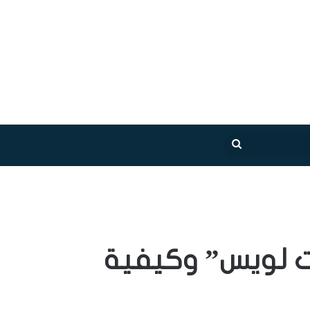
بحث
عن
ات لويس” وكيفية