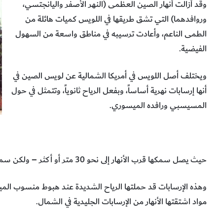
وقد أزالت أنهار الصين العظمى (النهر الأصفر واليانجتسي،
وروافدهما) التي تشق طريقها في اللويس كميات هائلة من
الطمى الناعم، وأعادت ترسيبه في مناطق واسعة من السهول
الفيضية.
ويختلف أصل اللويس في أمريكا الشمالية عن لويس الصين في
أنها إرسابات نهرية أساساً، وبفعل الرياح ثانوياً، وتتمثل في حول
المسيسبي ورافده الميسوري.
حيث يصل سمكها قرب الأنهار إلى نحو 30 متر أو أكثر – ولكن سمكها يقل بسرعة كلما بعدنا عن المجاري النهرية.
وهذه الإرسابات قد حملتها الرياح الشديدة عند هبوط منسوب الم
مواد اشتقتها الأنهار من الإرسابات الجليدية في الشمال.