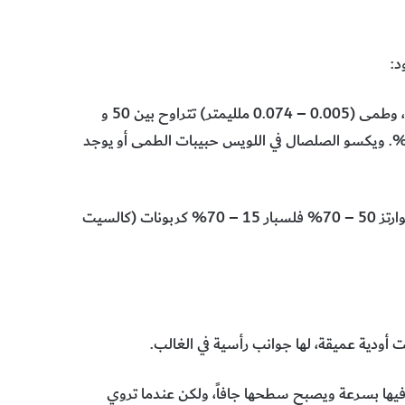
د:
صلصال (حبيبات أقل من 0.005 ملليمتر) تتراوح بين 15 و 40%، وطمى (0.005 – 0.074 ملليمتر) تتراوح بين 50 و
85، ورمل ناعم (أكثر من 0.074 ملليمتر) يتراوح بين صفر، 10%. ويكسو الصلصال في اللويس حبيبات الطمى أو يوجد
أما فيما يختلص بالتركيب المعدني لحبيبات الطمى والرمل فهو: كوارتز 50 – 70% فلسبار 15 – 70% كربونات (كالسيت
أودية عميقة، لها جوانب رأسية في الغالب.
 فيها بسرعة ويصبح سطحها جافاً، ولكن عندما تروي