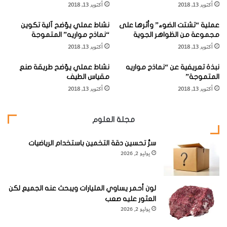
أكتوبر 13, 2018
أكتوبر 13, 2018
ق
ذ
ي
ي
عملية “تشتت الضوء” وأثرها على
نشاط عملي يوّضح آلية تكوين
ث
م
مجموعة من الظواهر الجوية
“نماذج مواريه” المتموجة
ا
وأَثْمَرَتْ الجُهودُ المُتَّصِلَةُ عُلومًا مُتَخَصِّصَةً وصِناعَةً مُتَطَوِّرَةً، حتَّى
رًّ
أكتوبر 13, 2018
أكتوبر 13, 2018
ر
ب
إِنَّ المُدَّةَ من 1940 إلَى 1980 جَديرَةٌ بأنْ تُسَمَّى «عَصْرَ الطَّيرانِ».
يّ
ه
نبذة تعريفية عن “نماذج مواريه
نشاط عملي يوّضح طريقة صنع
ة
ع
المتموجة”
مقياس الطيف
"
ل
وتُعْطِ
أكتوبر 13, 2018
أكتوبر 13, 2018
م
ي
"
الطّائِرَ
ا
مجلة العلوم
ل
ةُ
ط
«إف
سرُّ تحسين دقة التخمين باستخدام الرياضيات
ب
يوليو 2, 2026
"
14» مَثَلاً لِطائِرَةٍ مُقاتِلَةٍ حَديثَةٍ مُتَعَدِّدَةِ المَهامّ، يُمْكِنُها الإقْلاعُ منْ
ع
السُّفُنِ حامِلَةِ الطّائِراتِ، وتَبْلُغ أَقْصَـى سُرْعَةٍ لها 2550 كيلومتر/
ب
ر
ساعة (أيْ 204 قَدْرَ سُرْعَةِ الصَّوْتِ) علَى ارْتِفاعِ 15 كيلومترًا.
لون أحمر يساوي المليارات ويبحث عنه الجميع لكن
ا
العثور عليه صعب
ل
يوليو 2, 2026
ق