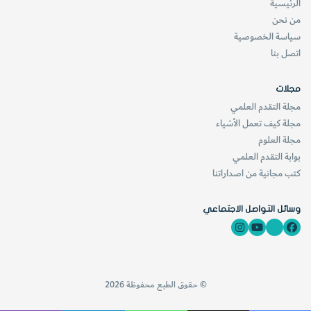
الرئيسية
من نحن
يُمْكِنُنا أَنْ نَحْصُرَ أَرْبَعَ قُوًى رَئيسِيَّةً تُؤَثِّرُ في الطَّائِرَةِ، هي: الوَزْنُ،
سياسة الخصوصية
والرَّفْعُ، والمُقاوَمَةُ، والدَّفْعُ. وأَوَّلُ ما تَحْتاجُ إليهِ الطَّائِرَةُ هِي قُوَّةُ
اتصل بنا
"رَفْعٍ" تَسْتطيعُ أَنْ تَتَغَلَّب بِها علَى ثِقَل "الوَزْنِ".
مجلات
مجلة التقدم العلمي
ولا
مجلة كيف تعمل الأشياء
شَكَّ
مجلة العلوم
أنَّ
بوابة التقدم العلمي
أَهمَّ
كتب مجانية من اصداراتنا
أَسْرارِ
الطّيرا
وسائل التواصل الاجتماعي
نِ تَكْمُنُ في الجَناحَيْنِ، فإنَّهما مَصْدَرُ قُوَّةُ الرَّفْعِ هَذِهِ. لِنبدَأْ بتَجْرِبَةٍ
بَسيطَةٍ تُبَيِّنُ كَيْفَ يَقومانِ بِذَلِكَ. أَمْسِكْ وَرَقَةً خَفيفَةً (5 سم × 20
سم) مِنْ حافَتِها؛ سَتَنْثَنِي الوَرَقَةُ وتَتَدَلَّى لأسْفَلِ.
© حقوق الطبع محفوظة 2026