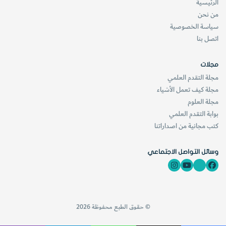
الرئيسية
3
– حمولة القاع (حمولة الجر).
من نحن
سياسة الخصوصية
اتصل بنا
الحمولة العالقة:
مجلات
مجلة التقدم العلمي
تتألف من المفتتات الدقيقة كالغرين والطين والرمل الناعم (أقل
مجلة كيف تعمل الأشياء
مجلة العلوم
من 0.64 مم) ويمكن أن تظل هذه المواد عالقة بالماء لمسافات
بوابة التقدم العلمي
طويلة حتى تصل إلى مصب النهر.
كتب مجانية من اصداراتنا
وهنا يجب أن نشير إلى أن هناك نوعاً آخر من الحمولة العالقة
وسائل التواصل الاجتماعي
وهي حمولة الغسل (
Wash Load
)، التي تكون شديدة النعومة
ويُحمل هذا النوع على شكل مواد غروية معلقة.
© حقوق الطبع محفوظة 2026