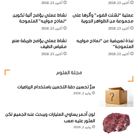
أكتوبر 13, 2018
أكتوبر 13, 2018
ي
ل
ة
د
عملية “تشتت الضوء” وأثرها على
نشاط عملي يوّضح آلية تكوين
و
ويتم هذا بصورة تدريجية. إذ يقوم النهر بترسيب المفتتات الكبيرة
مجموعة من الظواهر الجوية
“نماذج مواريه” المتموجة
ر
أكتوبر 13, 2018
أكتوبر 13, 2018
ي
الحجم والجلاميد الصخرية أولاً، ويتم هذا في الأحباس العليا للنهر،
"
ثم ترسيب المفتتات الدقيقة ثانياً في أحباسه الدنيا.
نبذة تعريفية عن “نماذج مواريه
نشاط عملي يوّضح طريقة صنع
المتموجة”
مقياس الطيف
أكتوبر 13, 2018
أكتوبر 13, 2018
فالنهر بصفة عامة لا يستطيع أن ينقل حمولة تزيد عن طاقته بل
الغالب أن يحمل النهر كمية من المواد أقل من طاقته، وأي إضافة
مجلة العلوم
جديدة طارئة ويقابلها إرساب.
سرُّ تحسين دقة التخمين باستخدام الرياضيات
يوليو 2, 2026
حمولة النهر:
River Loads
لون أحمر يساوي المليارات ويبحث عنه الجميع لكن
العثور عليه صعب
بما أن النهر هو الذي يشكل ويكيف مجراه فإنه يعمل باستمرار
يوليو 2, 2026
على إحداث حالة من التوازن بين عمليات النحت والإرساب على