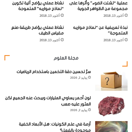
عملية “تشتت الضوء” وأثرها على
نشاط عملي يوّضح آلية تكوين
ت
ل
وعندما تهبط في مجاري الأودية الشديدة الانحدار تصل سرعتها
مجموعة من الظواهر الجوية
“نماذج مواريه” المتموجة
"
ل
حتى 40 ميل/ ساعة ولهذا تنتشر الطفوح البركانية من هذا النوع
أكتوبر 13, 2018
أكتوبر 13, 2018
ا
فوق مساحات كبيرة.
ت
نبذة تعريفية عن “نماذج مواريه
نشاط عملي يوّضح طريقة صنع
ي
المتموجة”
مقياس الطيف
ت
أكتوبر 13, 2018
أكتوبر 13, 2018
"
ا
ل
وقد تكون هضاباً بازلتية أو حرْات، وإن كونت مخاريط بركانية فإنها
مجلة العلوم
ب
تكون أقل ارتفاعاً وتنحدر بلطف، وترتبط اللابة أثناء اندفاعها فوق
ر
سطح الأرض بانبعاث كميات هائلة من الغازات والأبخرة.
سرُّ تحسين دقة التخمين باستخدام الرياضيات
ك
يوليو 2, 2026
ا
ن
وبعض المواد الصلبة التي تعرف بالمقذوفات البركانية والتي
ي
تنطلق في الهواء ولا تلبث أن تتساقط ثانية حول فوهة البركان. كما
لون أحمر يساوي المليارات ويبحث عنه الجميع لكن
العثور عليه صعب
تنبعث من البراكين كميات هائلة من الرماد البركاني.
يوليو 2, 2026
[KSAGRelatedArticles] [ASPDRelatedArticles]
أزمة في علم الكونيات: هل الأبعاد الخفية
موجودة بالفعل؟