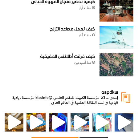
كيفية تحضير فنجان القهوة المثالي
منذ 7 أيام
كيف تعمل مصاعد التزلج
منذ 7 أيام
كيف غرقت أطلانتس الحقيقية
منذ أسبوعين
aspdkw
إحدى مراكز مؤسسة الكويت للتقدم العلمي
@kfasinfo
مؤسسة ريادية
قيادية في نشر الثقافة العلمية في العالم العربي
مي
الدولة لشؤون الش
من الأعماق نكتشف ومن الكتب نتعلّم
⁨ رجعنا! ما كنّا بعيد! مجهزين لكم كل جديد!⁩