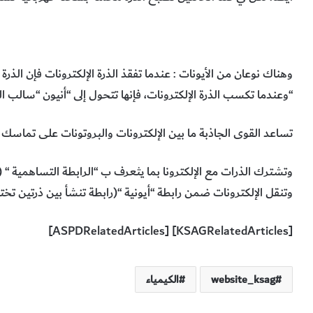
وهناك نوعان من الأيونات : عندما تفقذ الذرة الإلكترونات فإن ا
“وعندما تكسب الذرة الإلكترونات، فإنها تتحول إلى “أنيون “سالب ا
تساعد القوى الجاذبة ما بين الإلكترونات والبروتونات على تماس
وتشترك الذرات مع الإلكترونا بما يثعرف ب “الرابطة التساهمية “ (
وتنقل الإلكترونات ضمن رابطة “أيونية “(رابطة تنشأ بين ذرتين تخت
[KSAGRelatedArticles] [ASPDRelatedArticles]
website_ksag
الكيمياء