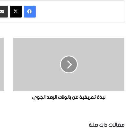
فيسبوك
‫X
ن
ن
ب
ب
ذ
ذ
ة
ة
ت
ت
ع
ع
ر
ر
ي
ي
ف
ف
ي
ي
نبذة تعريفية عن بالونات الرصد الجوي
ة
ة
ع
ع
ن
ا
ب
م
مقالات ذات صلة
ا
ة