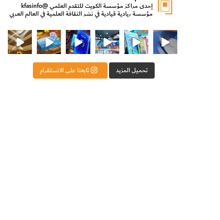
إحدى مراكز مؤسسة الكويت للتقدم العلمي
@kfasinfo
مؤسسة ريادية قيادية في نشر الثقافة العلمية في العالم العربي
ت للتقدم العلمي
ثقافة ووزير الدولة لشؤون الش
من الأعماق نكتشف ومن الكتب نتعلّم
⁨ رجعنا! ما كنّا بعيد! مجهزين لكم كل جديد!⁩
تحميل المزيد
تابعنا على الانستقرام