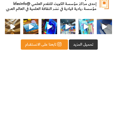
إحدى مراكز مؤسسة الكويت للتقدم العلمي
@kfasinfo
مؤسسة ريادية قيادية في نشر الثقافة العلمية في العالم العربي
ت للتقدم العلمي
ثقافة ووزير الدولة لشؤون الش
من الأعماق نكتشف ومن الكتب نتعلّم
⁨ رجعنا! ما كنّا بعيد! مجهزين لكم كل جديد!⁩
تحميل المزيد
تابعنا على الانستقرام