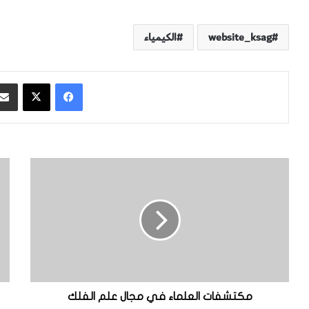
website_ksag
الكيمياء
فيسبوك
‫X
م
ا
ك
ن
ت
ج
ش
ا
ف
ز
ا
ا
ت
ت
ا
ا
ل
ل
ع
ع
مكتشفات العلماء في مجال علم الفلك