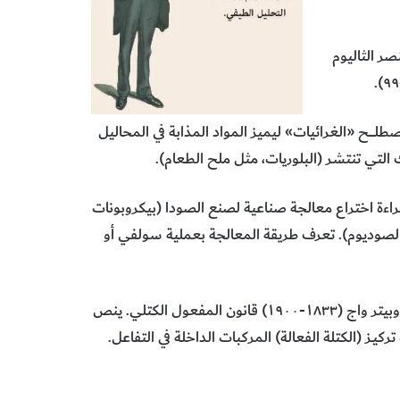
 الإنجليزي وليام كروكس (١٨٣٢-١٩١٩) عنصر الثاليوم
يميائي الإسكتلندي توماس غـــراهـــــام (١٨٠٥-٦٩) مصطلــــــح «الغرائيات» ليميز المواد المذابة في المحاليل
 التي تنتشر (البلوريات، مثل ملح الطعام).
 الكيميائي البلجيكي أرنست سولفي (١٨٣٨-١٩٢٢) براءة اختراع معالجة صناعية لصنع الصودا (بيكروبونات
الصوديوم). تعرف طريقة المعالجة بعملية سولفي أو
يصوغ الكيميائيان النرويجيان كاتو غولدبيرغ (١٨٣٦-١٩٠٢) وبيتر واج (١٨٣٣-١٩٠٠) قانون المفعول الكتلي. ينص
ز (الكتلة الفعالة) المركبات الداخلة في التفاعل.