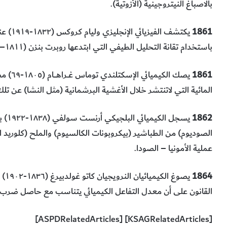
بالاصباغ النيتروجينية (الأزوتية).
1861
يكتشف الفيزيائي
باستخدام تقانة التحليل الطيفي التي ابتدعها روبرت بنزن (١٨١١–٩٩).
1861
يصك الك
المائية التي لاتنتشر خلال الأغشية البرشمانية (مثل النشا) عن تلك
1862
يسجل
الصوديوم) من الطباشير (بيكروبونات الكالسيوم) والملح (كلوريد 
عملية الأمونيا – الصودا.
1864
القانون على أن معدل التفاعل الكيميائي يتناسب مع حاصل ضرب تركيـ
[KSAGRelatedArticles] [ASPDRelatedArticles]