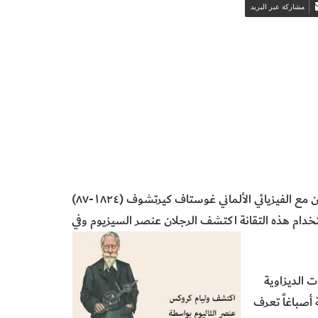
مشاركة عبر البريد
يستحدث الكيميائي الألماني روبرت بنزن (١٨١١-٩٩) بالتعاون مع الفيزيائي الألماني غوستاف كيرتشوف (١٨٢٤-٨٧)
خدام هذه التقانة اكتشف الرجلان عنصر السيزيوم وفي
هان غريس (١٨٢٩-٨٨) المركبات الديزاوية
أصباغاً تعرف