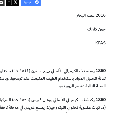
فيسبوك
‫X
2016 عصر البخار
جون كلارك
KFAS
الكيمياء
1860
تقانة لتحليل المواد باستخدام الطيف المنبعث عند توهجها. وباست
السنة التالية عنصر الروبيديوم.
1860
يكتشف الكيميائي الألماني يو
(مركبات عضوية تحتوي النيتروجين). يصنع غريس في مرحلة لاحقة 