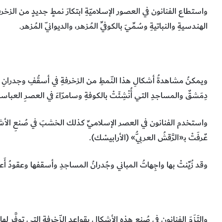
واستطاع الفنانون في العصور الإسلاميّةِ ابتكارَ نمطٍ جديدٍ من الزخرفة
الهندسيةِ والنباتيةِ وسُمِّيَ بالكوفيِّ المُزهر، والديوانيّ المُزهر.
ويمكنُ مشاهدةُ أشكالِ هذا النّمطِ من الزخرفةِ في أسقُفِ وجدرانِ ا
دِمَشقٌ والمساجدِ التي أُنْشِئَتْ بالكوفةِ وسامرّاءَ في العصرِ العباسيّ
واستخدم الفنانون في العصر الإسلاميِّ كذلك الخشبَ في صُنعِ الأشك
عٌرفَتْ بـ«الرَّقشُ العربيُّ» (الأرابيسْك).
وقد زُيِّنتْ بها واجِهاتُ المباني وجُدرانُ المساجدِ وأسقفها وعقودُ أَعمد
والتَزَمَ الفنانون في صُنع هذهِ الأشكال بقواعد الزّخرفةِ التي توفَّر لها الت