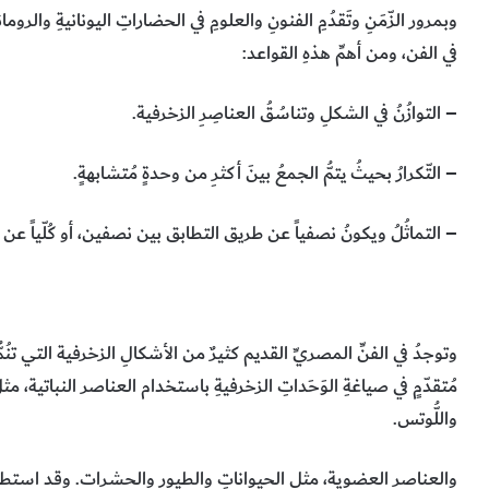
وبمرور الزّمَنِ وتَقدُمِ الفنونِ والعلومِ في الحضاراتِ اليونانيةِ والروم
في الفن، ومن أهمِّ هذهِ القواعد:
– التوازُنُ في الشكلِ وتناسُقُ العناصِرِ الزخرفية.
– التّكرارُ بحيثُ يتمُّ الجمعُ بينَ أكثرِ من وحدةٍ مُتشابهةٍ.
– التماثُلُ ويكونُ نصفياً عن طريق التطابق بين نصفين، أو كُلّياً ع
وتوجدُ في الفنِّ المصريِّ القديم كثيرٌ من الأشكالِ الزخرفية التي تنُمُّ
مُتقدّمٍ في صياغةِ الوَحَداتِ الزخرفيةِ باستخدام العناصر النباتية، مث
واللُّوتس.
والعناصرِ العضوية، مثل الحيواناتِ والطيور والحشرات. وقد استطاع 