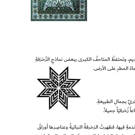
 القديم، وتحتفظُ المتاحفُ الكبرى ببعض نماذجِ الزّخرَفةِ
ماءُ المطرِ على الأرض.
يِّ بجمالِ الطبيعةِ.
ً زُخرفيّاً جميلاً.
ِ فيها، فظهرتْ الزخرفةُ النباتيةُ وعناصِرها أوراقُ