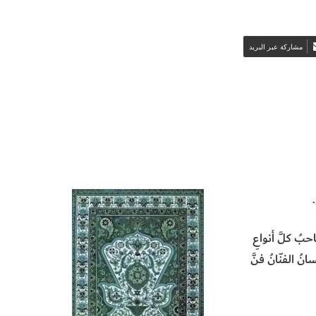
مشاركة عبر البريد
عصور
الفنون والآداب
المخطوطات والكتب النادرة
حبُ كلَّ أنواعِ
ُ الفنّانُ فنَّ