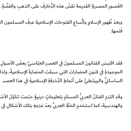
العُصورِ المصريةِ القديمة نقشَ هذه الزَّخارفَ على الذهبِ والفضّةِ.
وبعدَ ظُهورِ الإسلامِ واتِّساعِ الفتوحات الإسلامية عرفَ المسلمون الك
فَتحها.
فقد اقتبسَ الفنانونَ المسلمونَ في العصرِ العبّاسيِّ بعضَ الأصولِ ال
الموجودةِ في فنونِ الحضارات التي سبقت الحضارةَ الإسلاميةَ، ولذلكَ
الساسانِيُّ والبيزَنطيُّ على أنماطِ الزّخرفةِ الإسلاميةِ في هذا العصر.
وقد التزم الفنانُ العربيُّ المسلمُ بتعليماتٍ دينيةٍ حرّمت تناوُلَ الأشكال
والهندسية، كما استخدم الخطَّ العربيَّ بعدَ مَزجهِ بتلك الأشكالِ في تك