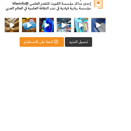
إحدى مراكز مؤسسة الكويت للتقدم العلمي
@kfasinfo
مؤسسة ريادية قيادية في نشر الثقافة العلمية في العالم العربي
ت للتقدم العلمي
ثقافة ووزير الدولة لشؤون الش
من الأعماق نكتشف ومن الكتب نتعلّم
⁨ رجعنا! ما كنّا بعيد! مجهزين لكم كل جديد!⁩
تحميل المزيد
تابعنا على الانستقرام