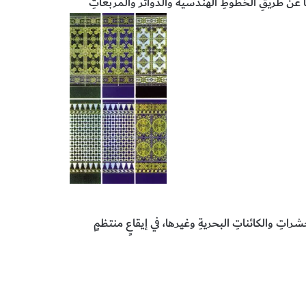
ها عن طريقِ الخطوطِ الهندسية والدوائر والمربّعاتِ
راتِ والكائناتِ البحريةِ وغيرها، في إيقاعٍ منتظمٍ