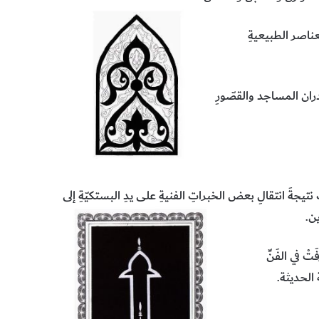
عناصر الطبيعيةِ
ران المساجد والقصّورِ
ها.
ِ نتيجةَ انتقالِ بعض الخبراتِ الفنيةِ على يدِ البستكيّةِ إلى
ين.
ْ في الفَنِّ
 الحديثة.