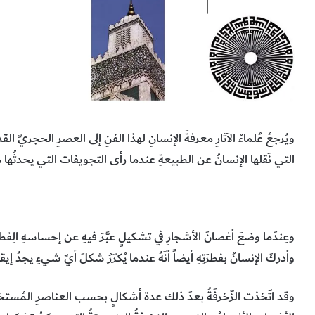
ويُرجعُ عُلماءُ الآثارِ معرفةَ الإنسانِ لهذا الفنِ إلى العصرِ الحجريِّ
التي نَقلها الإنسانُ عن الطبيعةِ عندما رأى التجويفات التي يحدثُها 
وعِندَما وضعَ أغصانَ الأشجارِ في تشكيلٍ عبَّرَ فيهِ عن إحساسهِ الِفطر
وأدركَ الإنسانُ بفطرَتِهِ أيضاً أنّهُ عندما يُكرّرُ شكلَ أيِّ شيءِ يجدُ إيقاعا
وقد اتّخذت الزّخرفَةُ بعدَ ذلك عدة أشكالٍ بحسب العناصرِ المُستخدمة