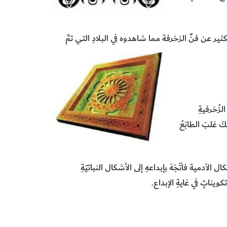
ثير عن فنِّ الزخرفة مما شاهدوه في البلادِ التي تمَّ
زُخرفيةِ
 غلبَ الطابَعُ
 الآدمية فاتّجَهَ بإبداعهِ إلى الأشكال النباتيّةِ
ويناتٍ في غايةِ الإبداع.