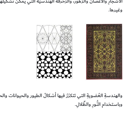
الأشجارِ والأغصانُ والزهور، والزخرفةُ الهندسيّةُ التي يمكنُ تشكيل
وغيرها.
والهندسةِ العُضويةِ التي تتكرّرُ فيها أشكالُ الطيور والحيوانات والحش
وباستخدام النُّورِ والظِّلالِ.