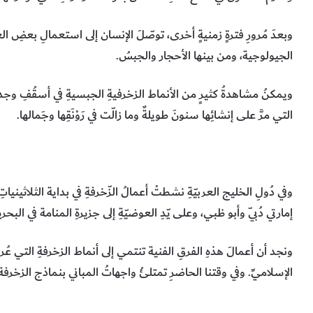
وبعدَ مُرورِ فترةٍ زمنيةٍ أخرى، توصّلَ الإنسان إلى استعمالِ بعضِ ال
الجيولوجية، ومن بينها الأحجار والجبسُ.
ويمكنُ مشاهدةُ كثيرٍ من الأنماط الزخرفيةِ الجبسيةِ في أسقُفِ وجد
التي مرَّ على إنشائِها سنونَ طويلةٌ وما زالّت في رَوْنَقِها وجَمال
وفي دُولِ الخليج العربيّةِ نشطتْ أعمالُ الزّخرفةِ في بداية الثلاثينيات
إمارتي دُبيّ وأبو ظبي، وعلى يّدِ العوضيّةِ إلى جزيرةِ المنامة في البحر
ونجد أن أعمالَ هذهِ الفرقِ الفنية تنتمي إلى أنماط الزخرفةِ التي عُرفَت
الإسلاميِّ. وفي وقتنا الحاضرِ تمتلئُ واجهاتُ المباني بنماذج الزخرفة