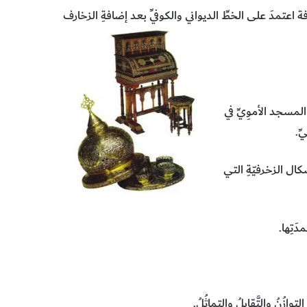
 اعتمدَ على الخطِّ الديواني والكوفيِّ بعد إضافةِ الزخارف
لمسجد الأموِيِّ في
ِ.
ال الزخرفيّةِ التي
َتِها.
وازُنُ والتَّقابلُ والتماثُلُ.