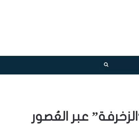
بحث
عن
زخرفة” عبر العُصور