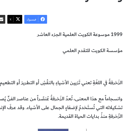
فيسبوك
‫X
1999 موسوعة الكويت العلمية الجزء العاشر
مؤسسة الكويت للتقدم العلمي
الزخرفة
استخدام الزخرفة عبر العصور
مظاهر تطور الزخرفة عبر ال
الزَخرفةُ في اللغَةِ تعني تَزيين الأشياءِ بالنقْشِ أو التطريز أو التطعيم.
وانسجاماً مع هذا المعنى، تُعدُ الزَخرفةُ عُنصًراً من عناصر الفنِّ يُصا
تشكيلاته التي تُستَخدمُ لإضفاءٍ الجمال على الأشياء. وقد عرفَ الإنسان
الزّخرفةِ منذُ بدايات الحياة القديمة.