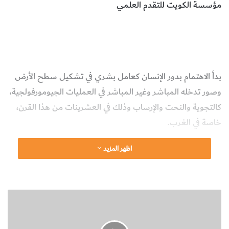
مؤسسة الكويت للتقدم العلمي
التغيرات الجيومورفولوجية
التدخل البشري
البيئة
علوم الأرض
والجيولوجيا
بدأ الاهتمام بدور الإنسان كعامل بشري في تشكيل سطح الأرض
وصور تدخله المباشر وغير المباشر في العمليات الجيومورفولجية،
كالتجوية والنحت والإرساب وذلك في العشرينات من هذا القرن،
خاصة في الغرب.
اظهر المزيد
ولكن رغم جوانب الاهتمام العديدة إلا أنه ما تزال هناك مناطق
أخرى كثيرة في العالم لم يحدث بها أي اهتمام أو تقييم لدور
الإنسان في تغيير نظام بيئته الطبيعية وتغيير العديد من
ا
الخصائص الجيورمورفولوجية لهذه البيئة.
ل
ت
ويعد
Sherelock
أول من درس دور الإنسان في تغيير الخصائص
أ