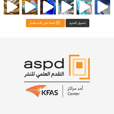
للرمؤال. وغير ذلك.
وعموماً فإن هناك الكثير من التغيرات الجيومورفولوجية قد تظهر
تحميل المزيد
تابعنا على الانستقرام
كآثار جانبية
side effects
للتدخلات البشرية العديدة، كما
سيتضح ذلك من الدراسة التالية.
[KSAGRelatedArticles] [ASPDRelatedArticles]
website_ksag
البيئة