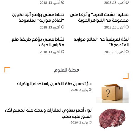
ووصلت الإلكترودات (الأقطاب) الأخرى للأنابيب مع بعضها بسلك
أكتوبر 13, 2018
أكتوبر 13, 2018
ة
م
واحد يتصل طرفه الآخر بمركز البث (الإرسال).
و
ج
عملية “تشتت الضوء” وأثرها على
نشاط عملي يوّضح آلية تكوين
ا
ا
مجموعة من الظواهر الجوية
“نماذج مواريه” المتموجة
ل
ل
عند توصيل
أكتوبر 13, 2018
أكتوبر 13, 2018
ا
ع
المرسل
خ
ل
نبذة تعريفية عن “نماذج مواريه
نشاط عملي يوّضح طريقة صنع
ت
م
سلك
المتموجة”
مقياس الطيف
ر
ا
الأقطاب
أكتوبر 13, 2018
أكتوبر 13, 2018
ا
ل
المجمعة
ع
ف
ا
ل
والسلك الآخر
مجلة العلوم
ت
ك
لأي أنبوب إلى
خ
سرُّ تحسين دقة التخمين باستخدام الرياضيات
ل
البطارية
يوليو 2, 2026
ا
(المركم) يمر
ل
ا
تيار كهربائي
ل
لون أحمر يساوي المليارات ويبحث عنه الجميع لكن
عبر الدارة مؤدياً إلى تحلل الماء الحمضي كهربائياً عند المستقبل.
ز
العثور عليه صعب
وبذلك تظهر الفقاعات عند قطب الأنبوب الدال على إحدى حروف
م
يوليو 2, 2026
ن
الأبجدية.