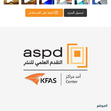
تحميل المزيد
تابعنا على الانستقرام
في الوقت نفسه إستند المخترع الروسي بافل تشلينغ
(١٧٨٦-١٨٣٧) عام ١٨٣٢ على اكتشاف أوريستد لصنع أول مبرقة
أبرة مغناطيسية. استخدم تشلينغ ستة أسلاك مثبتة عليها إبر
مغناطيسية تتحرف عند مرور تيار كهربائي في ملفات موضوعة
قربها وتتحول بذلك إلى مغناطيسات كهربائية.
لكن أحداً خارج مدينة سانت بيترسبيرغ لم يعر ابتكار نشلينغ أي
إهتمام باستثناء الفيزيائيين كارل جاوس (١٧٧٧-١٨٥٥) وفلهلم
وبر (١٨٠٤-٩١) اللذان شاهدا عرضاً لابتكاره. في عام ١٨٣٣ تمكن
الفيزيائيان من إرسال إشارة برقية عبر مسافة ١.٩ ميلاً (٣ كم)
مستعينين بنموذج مطور يستخدم سلكين فقط.
وفي عام ١٨٣٧ سجل الفيزيائيان الإنجليزيان تشارلز ويتستون
الموقع