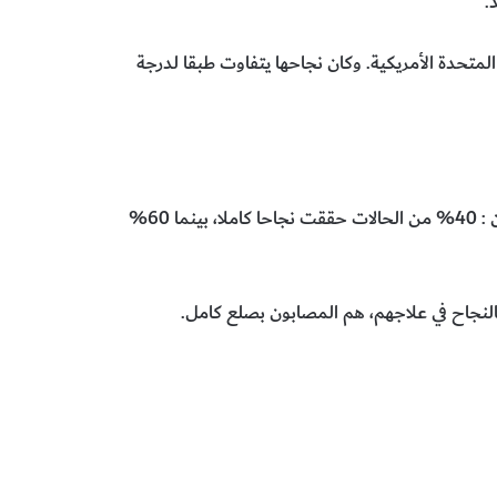
.
 المتحدة الأمريكية. وكان نجاحها يتفاوت طبقا لدرجة
والآن وبعد انتهائها من معالجة نحو 3000 مريض، يمكناه القول بأن : 40% من الحالات حققت نجاحا كاملا، بينما 60%
لنجاح في علاجهم، هم المصابون بصلع كامل.