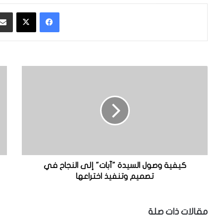
فيسبوك
‫X
ك
ج
ي
ه
ف
ا
ي
ز
ة
ا
و
ل
ص
د
و
ك
ل
ت
ا
و
كيفية وصول السيدة "آبات" إلى النجاح في
ل
ر
تصميم وتنفيذ اختراعها
س
ة
ي
"
د
ر
مقالات ذات صلة
ة
و