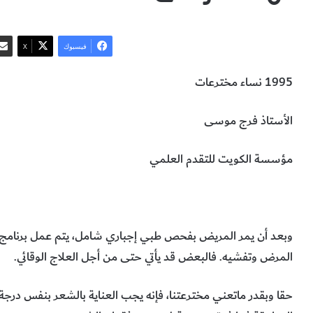
فيسبوك
‫X
1995 نساء مخترعات
الأستاذ فرج موسى
مؤسسة الكويت للتقدم العلمي
برنامج بول
مراحل علاج برنامج بول
الطب
وبعد أن يمر المريض بفحص طبي إجباري شامل، يتم عمل برنام
المرض وتفشيه. فالبعض قد يأتي حتى من أجل العلاج الوقائي.
حقا وبقدر ماتعني مخترعتنا، فإنه يجب العناية بالشعر بنفس درجة