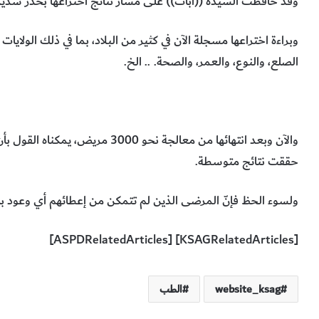
وقد حافظت السيدة ((آبات)) على مسار نتائج اختراعها بحذر شديد
وبراءة اختراعها مسجلة الآن في كثير من البلاد، بما في ذلك الولايات
الصلع، والنوع، والعمر، والصحة. .. الخ.
حققت نتائج متوسطة.
ولسوء الحظ فإنّ المرضى الذين لم تتمكن من إعطائهم أي وعود با
[KSAGRelatedArticles] [ASPDRelatedArticles]
website_ksag
الطب