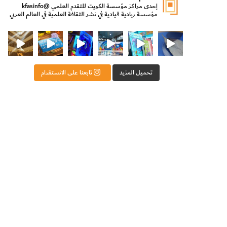
إحدى مراكز مؤسسة الكويت للتقدم العلمي
@kfasinfo
مؤسسة ريادية قيادية في نشر الثقافة العلمية في العالم العربي
ت للتقدم العلمي
ثقافة ووزير الدولة لشؤون الش
من الأعماق نكتشف ومن الكتب نتعلّم
⁨ رجعنا! ما كنّا بعيد! مجهزين لكم كل جديد!⁩
تحميل المزيد
تابعنا على الانستقرام