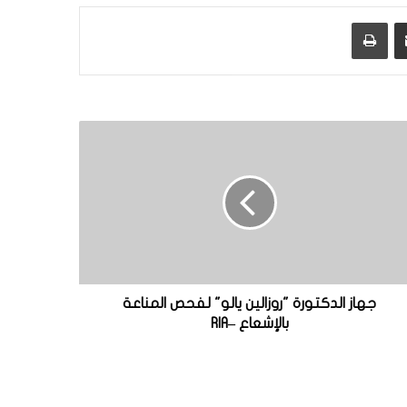
مشاركة عبر البريد
طباعة
جهاز الدكتورة "روزالين يالو" لفحص المناعة
بالإشعاع –RIA