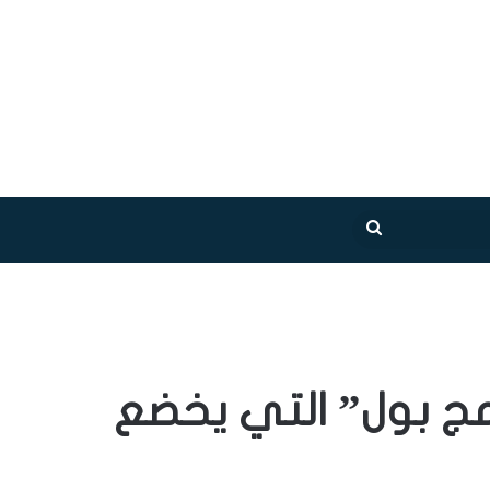
بحث
عن
امج بول” التي يخضع