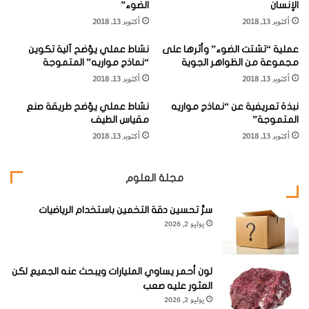
المياه المالحة الثقيلة محصورة في حوض الترسيب، حيث تتجمع
الإنسان
الضوء”
ا
ب
حتى تصل إلى درجة التشبع (أولاً أملاح الكبريتات ثم أملاح
أكتوبر 13, 2018
أكتوبر 13, 2018
ل
خ
ب
ر
الكلوريدات).
عملية “تشتت الضوء” وأثرها على
نشاط عملي يوّضح آلية تكوين
ح
ا
مجموعة من الظواهر الجوية
“نماذج مواريه” المتموجة
ر
ت
أكتوبر 13, 2018
أكتوبر 13, 2018
ومن ثم يبدأ ترسيب الأملاح وفي حالة النوع الثاني (متبخرات حافة
ي
ا
ة
ل
الحوض) فيبدو أنها تتبع نمطاً عكسياً للنوع الأول، والذي تكون
نبذة تعريفية عن “نماذج مواريه
نشاط عملي يوّضح طريقة صنع
ر
فيه المياه تتدفق من البحر المفتوح وتتبخر فقط المياه المالحة
المتموجة”
مقياس الطيف
ص
أكتوبر 13, 2018
أكتوبر 13, 2018
ي
كما ذكر آنفاً.
ف
ا
مجلة العلوم
بينما نجد المياه في حالة متبخرات حافة الحوض (النوع الثاني)
ل
ب
محصورة عند حواف الحوض بين الحواجز والشعاب والشواطئ
ح
سرُّ تحسين دقة التخمين باستخدام الرياضيات
والمناطق البرية المحيطة، أي أنها تشكل بحيرات شاطئية ضحلة
يوليو 2, 2026
ر
ي
(لاجونات) تكون بمثابة أوعية خاصة بالتبخير.
"
و
لون أحمر يساوي المليارات ويبحث عنه الجميع لكن
"
العثور عليه صعب
ا
يوليو 2, 2026