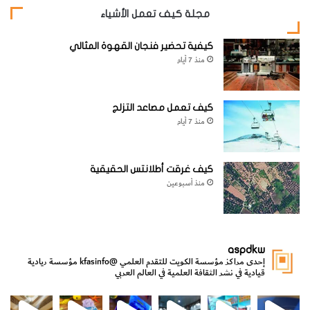
مجلة كيف تعمل الأشياء
أما
كيفية تحضير فنجان القهوة المثالي
طبقات
منذ 7 أيام
العصر
الاردوفي
كيف تعمل مصاعد التزلج
شي فإنها
منذ 7 أيام
يندر فيها
وجود
كيف غرقت أطلانتس الحقيقية
رواسب
منذ أسبوعين
المتبخرا
ت
الملحية أما طبقات العصور اللاحقة للعصر الاردوفيشي فإنها
aspdkw
إحدى مراكز مؤسسة الكويت للتقدم العلمي
@kfasinfo
مؤسسة ريادية
تحوي تجمعات رواسب المتبخرات الرئيسية في أكثر من مكان في
قيادية في نشر الثقافة العلمية في العالم العربي
أمريكا الشمالية.
مي
الدولة لشؤون الش
من الأعماق نكتشف ومن الكتب نتعلّم
⁨ رجعنا! ما كنّا بعيد! مجهزين لكم كل جديد!⁩