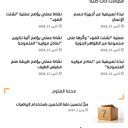
مقالات ذات صلة
ل
ر
ي
س
ويكون اهتمامهم وتركيزهم بالأشياء والأنشطة ضحلاً للغاية،
ة
نبذة تعريفية عن أجهزة جسم
نشاط عملي يوّضح عملية “تشتت
ا
الإنسان
الضوء”
و
ت
ويكون العالم بالنسبة لهم العديد من الأشياء المثيرة، ولذلك فهم
ا
أكتوبر 13, 2018
أكتوبر 13, 2018
ا
لا ينشغلون بشـيء محدد مدة طويلة.
ل
ل
م
عملية “تشتت الضوء” وأثرها على
نشاط عملي يوّضح آلية تكوين
ت
مجموعة من الظواهر الجوية
“نماذج مواريه” المتموجة
ش
ي
يمكنك استغلال سهولة إلهاء الطفل لصالحك، خاصة الأطفال
أكتوبر 13, 2018
أكتوبر 13, 2018
ا
ي
المزعجين، فإذا رغب الطفل بشدة في الحصول على شيء ما،
ر
ق
نبذة تعريفية عن “نماذج مواريه
نشاط عملي يوّضح طريقة صنع
ك
و
فيمكنك لفت نظره إلى شيء مثير آخر.
المتموجة”
مقياس الطيف
ة
م
أكتوبر 13, 2018
أكتوبر 13, 2018
"
ب
ل
ه
د
ا
مجلة العلوم
ى
ا
هناك بعض الأساليب القليلة التي تستخدم لإطالة انتباه الطفل
ا
ل
بضع دقائق قليلة:
ل
أ
سرُّ تحسين دقة التخمين باستخدام الرياضيات
أ
يوليو 2, 2026
ط
ط
ف
1
-أسلوب «البدء الفوري بممارسة النشاط»، بدلا من محاولتك
ف
ا