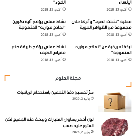
الإنسان
الضوء”
ي
ب
وعندما تكون السيارة إلى يسارك تصل موجاتها الصوتية إلى أذنك
أكتوبر 13, 2018
أكتوبر 13, 2018
ل
و
اليسرى أسرع قليلاً من وصولها إلى أذنك اليمنى، ولأن الأصوات
"
ا
عملية “تشتت الضوء” وأثرها على
نشاط عملي يوّضح آلية تكوين
و
س
التي تصل إلى أذنيك تكون متماثلة.
مجموعة من الظواهر الجوية
“نماذج مواريه” المتموجة
س
ط
أكتوبر 13, 2018
أكتوبر 13, 2018
ب
ة
ب
"
نبذة تعريفية عن “نماذج مواريه
نشاط عملي يوّضح طريقة صنع
ح
ا
المتموجة”
مقياس الطيف
د
ل
يكتشف دماغك أن مصدرها واحد وبما أن الموجات الصوتية تصل
أكتوبر 13, 2018
أكتوبر 13, 2018
و
ص
إلى أذنك اليسرى أولاً، يدرك دماغك أن في مقارنة الأصوات التي
ث
و
ف
ت
تبلغ أذنيك ويحدد الموقع الجديد للسيارة
.
مجلة العلوم
ر
"
ق
ولأذنينا دور مهم في زيادة استمتاعنا بالموسيقى، إذ إن أذنينا
ع
سرُّ تحسين دقة التخمين باستخدام الرياضيات
يوليو 2, 2026
ة
تمتازان بقدرتهما على التقاط الأصوات المنبعثة من اتجاهات
د
مختلفة.
ا
خ
لون أحمر يساوي المليارات ويبحث عنه الجميع لكن
ل
العثور عليه صعب
ا
يوليو 2, 2026