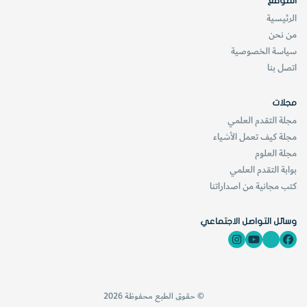
الموقع
تشعر كما لو كنت أمام فرقتك الموسيقية المفضلة وهي تعزف
الرئيسية
لك وحدك أعذب الألحان.
من نحن
سياسة الخصوصية
[KSAGRelatedArticles] [ASPDRelatedArticles]
اتصل بنا
مجلات
website_ksag
الفيزياء
مجلة التقدم العلمي
مجلة كيف تعمل الأشياء
مجلة العلوم
بوابة التقدم العلمي
كتب مجانية من اصداراتنا
وسائل التواصل الاجتماعي
© حقوق الطبع محفوظة 2026