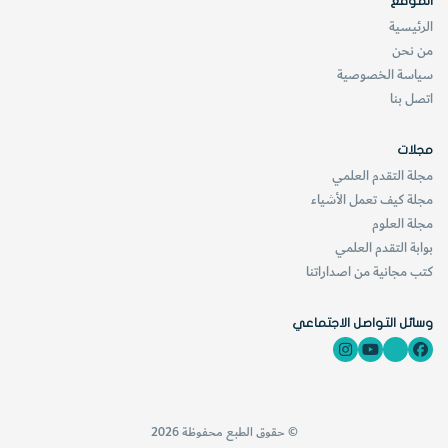
الموقع
الألم الذي تعانيه أو في حال عدم استجابتها للتمرينات العلاجية
الرئيسية
من نحن
السابقة، فيمكنها مراجعة اختصاصي العلاج الطبيعي لمساعدتها.
سياسة الخصوصية
اتصل بنا
[KSAGRelatedArticles] [ASPDRelatedArticles]
مجلات
مجلة التقدم العلمي
website_ksag
الطب
مجلة كيف تعمل الأشياء
مجلة العلوم
بوابة التقدم العلمي
كتب مجانية من اصداراتنا
وسائل التواصل الاجتماعي
© حقوق الطبع محفوظة 2026