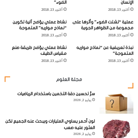
الإنسان
المنطقة القطنية وتغير وضعة الحامل.
الضوء”
ل
ع
أكتوبر 13, 2018
أكتوبر 13, 2018
م
ن
ر
أ
ودائماً ما يحدث أن تصبح الأم بعد الولادة مشغولة برضيعها
عملية “تشتت الضوء” وأثرها على
نشاط عملي يوّضح آلية تكوين
ي
ل
مجموعة من الظواهر الجوية
“نماذج مواريه” المتموجة
وتتجاهل وضعتها المغلوطة بسبب الحمل ، وبذلك تظل قامتها
ض
م
أكتوبر 13, 2018
أكتوبر 13, 2018
ا
أ
بدون تعديل بعد الولادة، وربما بقيت عادة خاطئة طوال حياتها.
ت
س
نبذة تعريفية عن “نماذج مواريه
نشاط عملي يوّضح طريقة صنع
ب
ف
المتموجة”
مقياس الطيف
ا
ل
أكتوبر 13, 2018
أكتوبر 13, 2018
ع
ا
ه
ل
فإذا كانت المريضة تشكو من مشاكل الظهر خلال أو بعد فترة
ا
ظ
مجلة العلوم
ح
الحمل فمن المتوقع أن منطقتها القطنية أصبحت أكثر انحناءً إلى
ه
ا
ر
الأمام من الطبيعي ومشاكل ظهرها نتجت عن هذه الضغوط.
ل
سرُّ تحسين دقة التخمين باستخدام الرياضيات
و
يوليو 2, 2026
ت
م
ك
ر
فإذا كانت هذه هذه المكشلة فعلى المريضة أولاً القيام بتصحيح
ر
ا
وضعة قامتها (
Posture
) أثناء الوقوف، وخلال أسبوع واحد يجب
ا
ح
لون أحمر يساوي المليارات ويبحث عنه الجميع لكن
عليها متابعة وضعتها بدقة، بحيث تتداركها في كل حين وتحاول
ر
ل
العثور عليه صعب
آ
ع
يوليو 2, 2026
تصحيحها – سواء أثناء الوقوف أو المشي – بنصب قامتها وعدم