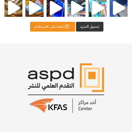
إنتاج المنسوجات ومرحلة مهمة في الثورة الصناعية في أمريكا في
القرن التاسع عشر.
[KSAGRelatedArticles] [ASPDRelatedArticles]
تحميل المزيد
تابعنا على الانستقرام
website_ksag
التكنولوجيا والعلوم التطبيقية