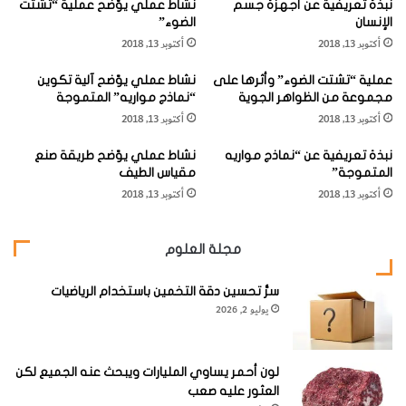
نبذة تعريفية عن أجهزة جسم
نشاط عملي يوّضح عملية “تشتت
ة
"
الإنسان
الضوء”
ازدهرت الطواحين في خلال العشرينيات والثلاثينيات من القرن
ل
ص
أكتوبر 13, 2018
أكتوبر 13, 2018
م
ه
التاسع عشر وحققت نجاحاً تجارياً باهراً .
خ
ر
عملية “تشتت الضوء” وأثرها على
نشاط عملي يوّضح آلية تكوين
ت
ا
مجموعة من الظواهر الجوية
“نماذج مواريه” المتموجة
ر
ل
أكتوبر 13, 2018
أكتوبر 13, 2018
ع
ح
ي
د
وبحلول العام 1835 كان لويل يمتلك 22 طاحونة وبهدف زيادة
نبذة تعريفية عن “نماذج مواريه
نشاط عملي يوّضح طريقة صنع
ه
ي
المتموجة”
مقياس الطيف
ا
د
الأرباح إلى حدها الأقصى قام الشركاء بالبحث عن طرق لتحسين
أكتوبر 13, 2018
أكتوبر 13, 2018
"
آلاتهم ، بما في ذلك دولايب المياه .
ع
ب
مجلة العلوم
ر
فالدواليب التي قامت في البداية بتشغيل الطواحين كانت قادرة
ا
على تحويل 75 في المائة فقط من الطاقة الكامنة للماء إلى طاقة
سرُّ تحسين دقة التخمين باستخدام الرياضيات
ل
يوليو 2, 2026
ميكانيكية .
ز
م
ن
فشجع الشركاء المهندسين الأمريكيين جيمس فرانسيس (1815
لون أحمر يساوي المليارات ويبحث عنه الجميع لكن
– 92) ويوريا بويدن (1804 – 79) على إجراء تحسينات على
العثور عليه صعب