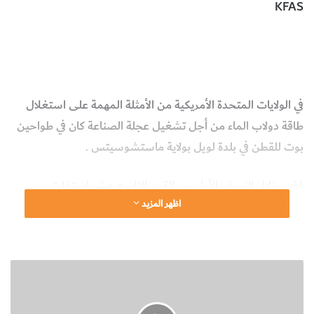
KFAS
الولايات المتحدة الأمريكية
طاقة دولاب الماء
القرن التاسع عشر
التكنولوجيا والعلوم التطبيقية
في الولايات المتحدة الأمريكية من الأمثلة المهمة على استغلال
طاقة دولاب الماء من أجل تشغيل عجلة الصناعة كان في طواحين
بوت للقطن في بلدة لويل بولاية ماستشوسيتس .
ففي خلال النصف الأول من القرن التاسع عشر استغلت
اظهر المزيد
مجموعة من تجار بوسطن فرصة تطور آلات إنتاج المنسوجات بما
في ذلك الغزل والحياكة ، وأسست شركة بوسطن بهدف إدماج
مختلف المراحل التي تمر بها عملية تصنيع القطن .
أ
ن
وكان أحد الشركاء فرانسيس كابوت لويل (1775 – 1817) الذي
و
درس عن طاقة المنول أثناء إحدى زياراته إلى إنجلترا ، وبالتعاون
ا