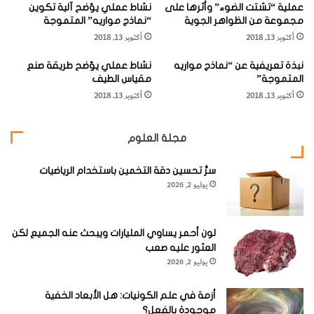
المنظار المعظم.
عملية “تشتت الضوء” وأثرها على
نشاط عملي يوّضح آلية تكوين
ي
مجموعة من الظواهر الجوية
“نماذج مواريه” المتموجة
ه
أكتوبر 13, 2018
أكتوبر 13, 2018
"
ه
نبذة تعريفية عن “نماذج مواريه
نشاط عملي يوّضح طريقة صنع
ر
هناك نجمان متغيران من فئة ميرا في كوكبة الكركي، هما النجم
R
المتموجة”
مقياس الطيف
ق
(عند المطلع المستقيم 21 ساعة و 48.5 دقيقة، والميل ‘55
أكتوبر 13, 2018
أكتوبر 13, 2018
ل
"
-46°) ونجم
S
(عند المطلع المستقيم 22 ساعة و 26.1 دقيقة،
والميل ‘26 -48°)، وهما جسمان يسهل مشاهدتهما بالمنظار
مجلة العلوم
المعظم عند أقصى درجات لمعانهما.
سرُّ تحسين دقة التخمين باستخدام الرياضيات
يوليو 2, 2026
يتراوح النجم
R
في قدر النجمي من 7.4 إلى 14.9 (ودورته المدارية
332 يوماً) والنجم
S
يتراوح في قدر لمعانه من 6.0 إلى 15.0
لون أحمر يساوي المليارات ويبحث عنه الجميع لكن
(ودورته المدارية 401 يوماً). تحتوي كوكبة الكركي على عدد من
العثور عليه صعب
المجرات ولكن لا يوجد بينها من يمتلك قدراً نجمياً متكاملاً يصل
يوليو 2, 2026
إلى 10.
أزمة في علم الكونيات: هل الأبعاد الخفية
موجودة بالفعل؟