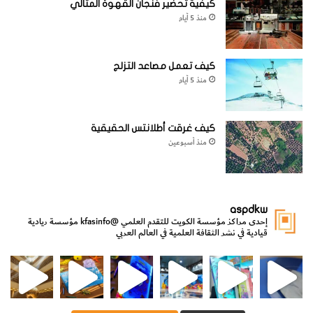
كيفية تحضير فنجان القهوة المثالي
منذ 5 أيام
كيف تعمل مصاعد التزلج
منذ 5 أيام
كيف غرقت أطلانتس الحقيقية
منذ أسبوعين
aspdkw
إحدى مراكز مؤسسة الكويت للتقدم العلمي
@kfasinfo
مؤسسة ريادية
قيادية في نشر الثقافة العلمية في العالم العربي
مي
الدولة لشؤون الش
من الأعماق نكتشف ومن الكتب نتعلّم
⁨ رجعنا! ما كنّا بعيد! مجهزين لكم كل جديد!⁩