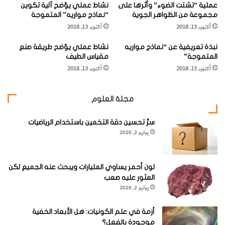
ويبعد حوالي 70,000 سنة ضوئية، وهو جسم ليس من الصعب
عملية “تشتت الضوء” وأثرها على
نشاط عملي يوّضح آلية تكوين
مشاهدته باستخدام منظار صغير، رغم أنه ليس من السهل تحديد
مجموعة من الظواهر الجوية
“نماذج مواريه” المتموجة
أكتوبر 13, 2018
أكتوبر 13, 2018
موقعه.
نبذة تعريفية عن “نماذج مواريه
نشاط عملي يوّضح طريقة صنع
المتموجة”
مقياس الطيف
أكتوبر 13, 2018
أكتوبر 13, 2018
أما كوكبة الشبكة (كان اسمها في الأصل الشبكة الشبه معينية)
فقد أضيفت إلى خارطة السماء على يد الفلكي الفرنسي لاكاي عام
مجلة العلوم
1752، ولعل الاسم كان يشير إلى إحدى أدوات القياس التي
سرُّ تحسين دقة التخمين باستخدام الرياضيات
استخدمها في منظاره.
يوليو 2, 2026
ألمع نجوم هذه الكوكبة هو النجم
α
(ألفا) (قدره النجمي 3.35)،
لون أحمر يساوي المليارات ويبحث عنه الجميع لكن
ورتبته الطيفيه
G6
، وهو نجم مائل للون الأصفر، ويأتي بعده النجم
العثور عليه صعب
β
(بيتا) (قدره النجمي 3.85)، والنجم
ε
(إبسيلون) (قدره النجمي
يوليو 2, 2026
4.44)، والنجم
γ
(غاما) (قدره النجمي 4.51)، والنجم
δ
(دلتا)
أزمة في علم الكونيات: هل الأبعاد الخفية
(قدره النجمي 4.56)، وجميع هذه النجوم برتقالية اللون، مما
موجودة بالفعل؟