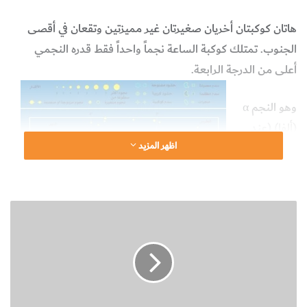
هاتان كوكبتان أخريان صغيرتان غير مميزتين وتقعان في أقصى
الجنوب. تمتلك كوكبة الساعة نجماً واحداً فقط قدره النجمي
أعلى من الدرجة الرابعة.
وهو النجم
α
(ألفا) (عند
اظهر المزيد
المطلع
المستقيم 04
ساعات و14
ك
دقيقة و00.0
و
ثانية، والميل
ك
‘‘40 ‘17
ب
ة
-42°، وقدره
ا
3.86)، وهو
ل