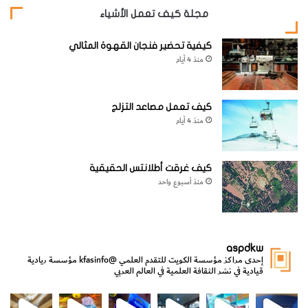
مجلة كيف تعمل الأشياء
كيفية تحضير فنجان القهوة المثالي
منذ 4 أيام
كيف تعمل مصاعد التزلج
منذ 4 أيام
كيف غرقت أطلانتس الحقيقية
[KSAGRelatedArticles] [ASPDRelatedArticles]
منذ أسبوع واحد
website_ksag
علم الفلك
aspdkw
إحدى مراكز مؤسسة الكويت للتقدم العلمي
@kfasinfo
مؤسسة ريادية
قيادية في نشر الثقافة العلمية في العالم العربي
مي
الدولة لشؤون الش
من الأعماق نكتشف ومن الكتب نتعلّم
⁨ رجعنا! ما كنّا بعيد! مجهزين لكم كل جديد!⁩