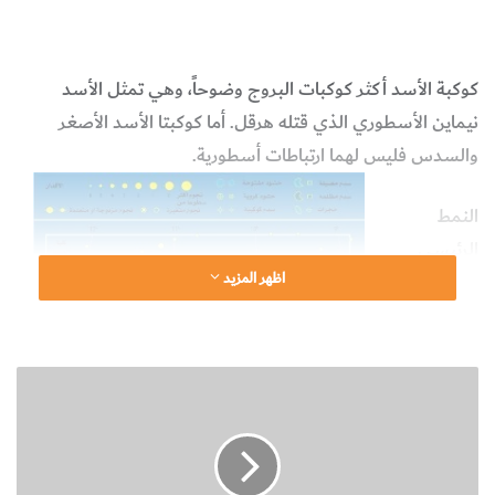
علم الفلك
كوكبة الأسد أكثر كوكبات البروج وضوحاً، وهي تمثل الأسد
نيماين الأسطوري الذي قتله هرقل. أما كوكبتا الأسد الأصغر
والسدس فليس لهما ارتباطات أسطورية.
النمط
الرئيسي
اظهر المزيد
لكوكبة الأسد
هو «المنجل»
الذي يتشكل
ك
من نجم
و
المُلَيْك و
η
ك
(إيتا) (من
ب
ة
القدر النجمي
ا