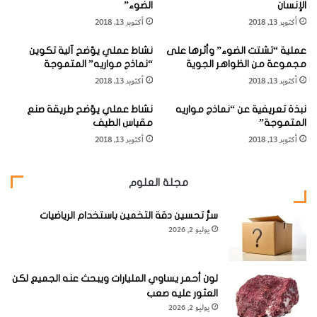
الأزمنة القديمة على أنه من الدرجة الأولى في لمعانه، ويستبعد أن
الإنسان
الضوء”
ة
يكون قد حدث تغير حقيقي على ذلك.
أكتوبر 13, 2018
أكتوبر 13, 2018
ا
ل
عملية “تشتت الضوء” وأثرها على
نشاط عملي يوّضح آلية تكوين
م
نجم
γ
(غاما) الأسد نجم مزدوج متألق، دورته المدارية 619 سنة
مجموعة من الظواهر الجوية
“نماذج مواريه” المتموجة
ت
أكتوبر 13, 2018
أكتوبر 13, 2018
وقدره النجمي 2.2 و3.5 وبفاصل زاوي 3.‘‘4، ويمكن أن يظهره
و
ا
بوضوح منظار صغير الحجم. وعنصره الأشد لمعاناً برتقالي اللون.
نبذة تعريفية عن “نماذج مواريه
نشاط عملي يوّضح طريقة صنع
ج
المتموجة”
مقياس الطيف
د
أكتوبر 13, 2018
أكتوبر 13, 2018
ة
ع
ل
مجلة العلوم
ى
س
ط
سرُّ تحسين دقة التخمين باستخدام الرياضيات
يوليو 2, 2026
ح
ا
ل
ق
لون أحمر يساوي المليارات ويبحث عنه الجميع لكن
م
العثور عليه صعب
ر
يوليو 2, 2026