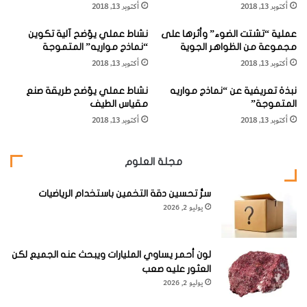
للمشاركة في هذا البحث.
أكتوبر 13, 2018
أكتوبر 13, 2018
ك
ي
"
ة
ولقد شاهدت هذا الإعلان امرأة في الثالثة والعشرين من عمرها،
عملية “تشتت الضوء” وأثرها على
نشاط عملي يوّضح آلية تكوين
ا
مجموعة من الظواهر الجوية
“نماذج مواريه” المتموجة
ل
على جدار جامعة "ليوفن
Leuven
" الكاثوليكية.
أكتوبر 13, 2018
أكتوبر 13, 2018
ع
ا
نبذة تعريفية عن “نماذج مواريه
نشاط عملي يوّضح طريقة صنع
ل
المتموجة”
مقياس الطيف
م
أكتوبر 13, 2018
أكتوبر 13, 2018
ة
وكانت هذه المرأة الشابة هي "ليا جاكوبز". حيث كانت تحمل
"
درجة الماجستير في الكيمياء، وكانت على وشك اختيار موضوع
ل
مجلة العلوم
ي
بحث لدرجة الدكتوراة. وهنا قالت "ليا جاكوبز" بحماس ودهشة :
ا
"الطاقة!!! إنه الموضوع الذي يناسبني تماما".
سرُّ تحسين دقة التخمين باستخدام الرياضيات
ج
يوليو 2, 2026
ا
ك
وقد تم اختيار تلك الفتاة الذكية لتكون المسؤولة عن هذا
و
المشروع الضخم الذي تحددت مدته بأربع سنوات، وميزانيته
ب
لون أحمر يساوي المليارات ويبحث عنه الجميع لكن
ز
العثور عليه صعب
بثلاثة عشر مليون فرنك بلجيكي، والتي اشتملت على راتبها،
"
يوليو 2, 2026
بالإضافة إلى مهندس واثنين من الفنيين.