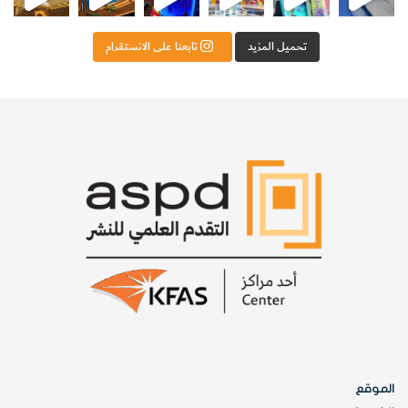
البلجيكية ما زالت تدفع الرسوم السنوية الخاصة بالحفاظ على
براءات الاختراع.
تحميل المزيد
تابعنا على الانستقرام
فإن لم تظهر أهميتها في الوقت الحالى، فسيكون ذلك على الأقل
في المستقبل، حيث يمكن تطبيق هذه التكنولوجيا الجديدة عندما
ترتفع أسعار النفط بشكل لا يمكن تحمله.
[KSAGRelatedArticles] [ASPDRelatedArticles]
website_ksag
شخصيّات
الموقع