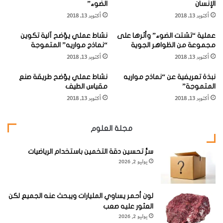
المواد، أن تكتشف مفتاح اللغز.
الإنسان
الضوء”
س
ا
أكتوبر 13, 2018
أكتوبر 13, 2018
و
ع
فمن أجل صناعة الأقطاب الكهربائية، قام المصنع بإضافة عناصر
ج
ا
عملية “تشتت الضوء” وأثرها على
نشاط عملي يوّضح آلية تكوين
ن
ل
تشتمل على "الثوريوم"، التي يتم إضافتها إلى المادة الخام التي
مجموعة من الظواهر الجوية
“نماذج مواريه” المتموجة
ج
ع
تسمى "التنجستين".
أكتوبر 13, 2018
أكتوبر 13, 2018
ه
ا
ا
ل
نبذة تعريفية عن “نماذج مواريه
نشاط عملي يوّضح طريقة صنع
ن
م
المتموجة”
مقياس الطيف
ج
ة
أكتوبر 13, 2018
أكتوبر 13, 2018
"
"
والمعروف عن الثوريوم أنه يصدر عنه كميات غزيرة من الأيونات
ل
م
م
ا
المشع،, عندما يتم تسخينه مع اللحام، أو عندما يتم توصيل
مجلة العلوم
ح
ر
الأقطاب الكهربائية للحصول على الضوء. وهذا يحدث مع مصابيح
و
ج
ل
سرُّ تحسين دقة التخمين باستخدام الرياضيات
ر
الفلورسنت التي تستخدم في الإضاءة بالنيون.
يوليو 2, 2026
ا
ي
ل
ت
الآنسة ((وانج)) – لم تتزوج، وكرست سنوات عديدة من حياتها
ح
ا
ف
ت
من أجل أبحاثها، حيث كان هدفها اكتشاف عنصر أساسي يمكن
لون أحمر يساوي المليارات ويبحث عنه الجميع لكن
ا
ش
العثور عليه صعب
أن يحل محل مادة الثوريوم شديدة الاشعاع.
ز
ي
يوليو 2, 2026