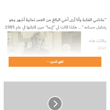
إيما
صدرية الطفل
شخصيّات
التكنولوجيا والعلوم التطبيقية
"جاءتني الفكرة وأنا أرى أخي البالغ من العمر ثمانية أشهر وهو
يتناول حساءه " … هكذا قالت لي "إيما" حين قابلتها في عام 1985.
وكانت هذه
الفتاة
السويدية
اظهر المزيد
الجميلة –
الشقراء
كمعظم أبناء
ن
اسكندينافيا
ب
– تبلغ حينئد الخامسة عشرة من عمرها.
ذ
ة
ت
ويبدو أن أخاها الصغير لم يكن يتناول كمية من حسائه بقدر ما
ع