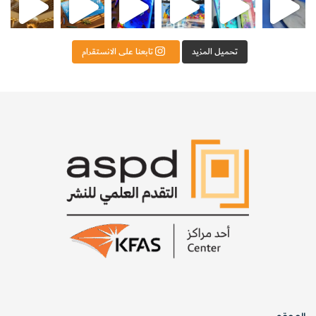
للأطفال معا"، ومنشفة ورق أسطوانية للمعاقين يمكن
استخدامها بيد واحدة فقط.
تحميل المزيد
تابعنا على الانستقرام
وكانت فكرة "إيما" عن اختراعها "لصدرية الأطفال والبكرة" رائعة
حقا !! لقد كانت من الروعة لدرجة أن إحدى الشركات السويدية
الكبيرة قد قامت بإنتاجها في النهاية بعد إدخال بعض من
التعديلات البسيطة عليها.
ولحسن الحظ أن
"إيما" لم تكن تظهر
اهتماما كبيرا في هذا
الشأن، حيث أتذكر
عندما قالت لي أثناء