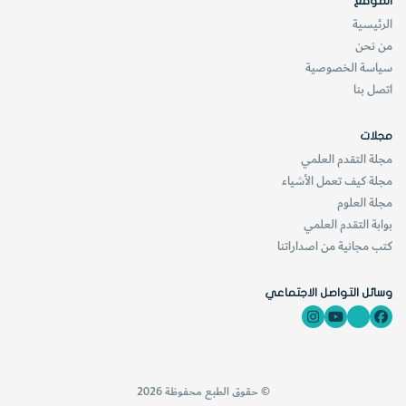
مقابلتها، "إن تكوين
الموقع
الرئيسية
ثروة ليس هدفي
من نحن
الوحيد".
سياسة الخصوصية
اتصل بنا
مجلات
فإذا كانت هوايتها هي ممارسة الاختراع، فإن شغف "إيما" في
مجلة التقدم العلمي
مجلة كيف تعمل الأشياء
الحياة هو تربية الخيول والعناية بها، وركوبها في مسابقات، إن
مجلة العلوم
أحسن أصدقائها هو حصانها الذي يدعى ((درانيلا
Dranella
)).
بوابة التقدم العلمي
كتب مجانية من اصداراتنا
وهذا ما يفسر لي ما قالته تلك المراهقة السويدية ذات مرة : ((بكل
صراحة، إن كل ما أتمناه من اختراعي هو أن يجلب لي المال الكافي
وسائل التواصل الاجتماعي
فقط لإطعام حصاني ((درانيلا)).
[KSAGRelatedArticles] [ASPDRelatedArticles]
© حقوق الطبع محفوظة 2026