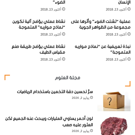
الإنسان
الضوء”
م
ا
بعد استخدامها مباشرة، مثلما نفعل بمناديل الورق. ومن الأفضل
أكتوبر 13, 2018
أكتوبر 13, 2018
ر
ا
أن تكون هذه الصدرية الورقية على بكرة، بحيث يمكن لفها مثل
م
ل
عملية “تشتت الضوء” وأثرها على
نشاط عملي يوّضح آلية تكوين
ا
ع
مناشف ورق الحمام.
مجموعة من الظواهر الجوية
“نماذج مواريه” المتموجة
ن
ا
أكتوبر 13, 2018
أكتوبر 13, 2018
"
ل
م
نبذة تعريفية عن “نماذج مواريه
نشاط عملي يوّضح طريقة صنع
ة
المتموجة”
مقياس الطيف
"
وقد قامت "إيما" بتطوير فكرتها على شكل أفضل، وكان ذلك في
أكتوبر 13, 2018
أكتوبر 13, 2018
س
عام 1984، حيث كانت كل ورقة، أو صدرية، بها فتحة شبه دائرية
ا
س
في أعلاها، هذه الفتحة كبيرة بدرجة كافية، لتسمح بدخول رأس
مجلة العلوم
ك
الطفل فيها. أما طرف المريلة الأسفل، فتوجد به ثنية تشبه الجيب
ي
ا
سرُّ تحسين دقة التخمين باستخدام الرياضيات
لتلقي الطعام الذي يسقط من أعلى.
يوليو 2, 2026
ف
ا
كانت الطفلة
ن
ه
"إيما" تعيش
لون أحمر يساوي المليارات ويبحث عنه الجميع لكن
و
العثور عليه صعب
بالقرب من
ل
يوليو 2, 2026