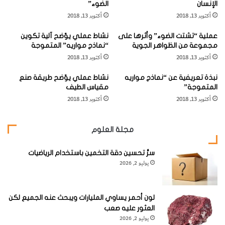
الصغار على التفكير بطريقة تحليلية وابتكارية.
الإنسان
الضوء”
ي
م
أكتوبر 13, 2018
أكتوبر 13, 2018
س
ي
ولكن كيف جاءت فكرة هذا الاختراع إلى عقل هذه الطفلة
"
ش
عملية “تشتت الضوء” وأثرها على
نشاط عملي يوّضح آلية تكوين
ي
الصغيرة؟
مجموعة من الظواهر الجوية
“نماذج مواريه” المتموجة
ك
أكتوبر 13, 2018
أكتوبر 13, 2018
و
إ
نبذة تعريفية عن “نماذج مواريه
نشاط عملي يوّضح طريقة صنع
ي
المتموجة”
مقياس الطيف
ك
إن ((سوزي)) – مثل معظم
أكتوبر 13, 2018
أكتوبر 13, 2018
ي
الفتيات الأخريات – تنزعج من
د
ا
تنظيف الملعقة بعد
مجلة العلوم
"
استعمالها في إطعام القطط
ل
ل
سرُّ تحسين دقة التخمين باستخدام الرياضيات
الصغيرة لعائلتها.
يوليو 2, 2026
ص
ن
وهنا تقول "سوزي" : "دائما
د
و
ما تصيح أمي غاضبة إذا لم أقم بغسل الملعقة بعد إطعام
لون أحمر يساوي المليارات ويبحث عنه الجميع لكن
ق
العثور عليه صعب
القطط"، وحدث ذات مرة، أن طلبت منها أمها أن تغسل ملعقة
ا
يوليو 2, 2026