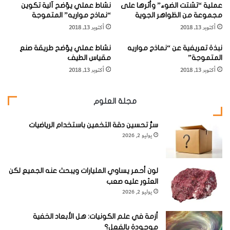
عملية “تشتت الضوء” وأثرها على
نشاط عملي يوّضح آلية تكوين
ة
ظ
مجموعة من الظواهر الجوية
“نماذج مواريه” المتموجة
ا
ه
أكتوبر 13, 2018
أكتوبر 13, 2018
ل
ا
ا
ر
في حين تسمى المسافة بين قمة الموجة وقمة الموجة التي
نبذة تعريفية عن “نماذج مواريه
نشاط عملي يوّضح طريقة صنع
ت
أ
المتموجة”
مقياس الطيف
ج
ل
أمامها بالطول الموجي، كما أن عدد أطوال الموجات التي تقطعها
أكتوبر 13, 2018
أكتوبر 13, 2018
ا
و
الموجة في الثانية الواحدة تسمى التردد.
ه
ا
ن
مجلة العلوم
"
إن لموجات الضوء تردداً وسعة وطولاً موجياً، كما هو الحال
ق
بالنسبة لجميع الموجات الأخرى.
سرُّ تحسين دقة التخمين باستخدام الرياضيات
و
يوليو 2, 2026
س
ق
وإذا قارنا الموجات الضوئية بموجات الماء فإننا سنجد أن الطول
ز
الموجي لموجات الضوء صغيرة، بينما تردداتها عالية جداً، وهذا
ح
لون أحمر يساوي المليارات ويبحث عنه الجميع لكن
يجعل من موجات الضوء موضوعاً أكثر صعوبة في دراسته.
"
العثور عليه صعب
يوليو 2, 2026
أزمة في علم الكونيات: هل الأبعاد الخفية
موجودة بالفعل؟