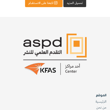
تحميل المزيد
تابعنا على الانستقرام
الموجات المتداخلة
تصوَّر لو أنك أجريت التجربة السابقة ذاتها على خزان واحد كبير
للمياه، حيث نقوم بإسقاط الأوزان على أجزاء مختلفة من الخزان،
ثم تسير الموجات نحو بعضها بعضاً.
ماذا ستشاهد عندما تلتقي الموجات؟ تتوقف الإجابة عن ذلك
على طور الموجات.
الموقع
عندما تصطدم
الرئيسية
من نحن
الموجات مع