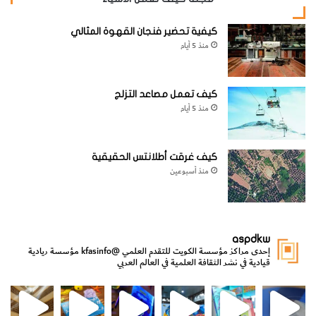
كيفية تحضير فنجان القهوة المثالي
منذ 5 أيام
كيف تعمل مصاعد التزلج
منذ 5 أيام
كيف غرقت أطلانتس الحقيقية
منذ أسبوعين
aspdkw
إحدى مراكز مؤسسة الكويت للتقدم العلمي
@kfasinfo
مؤسسة ريادية
قيادية في نشر الثقافة العلمية في العالم العربي
مي
الدولة لشؤون الش
من الأعماق نكتشف ومن الكتب نتعلّم
⁨ رجعنا! ما كنّا بعيد! مجهزين لكم كل جديد!⁩