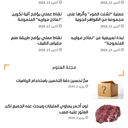
أكتوبر 13, 2018
أكتوبر 13, 2018
ن
فيها، بينما تصل هذه النسبة إلى 10% في أوروبا و 14% في آسيا.
"
عملية “تشتت الضوء” وأثرها على
نشاط عملي يوّضح آلية تكوين
ا
في حين أظهرت كل من استراليا وأمريكا الجنوبية تحكماً محدوداً
مجموعة من الظواهر الجوية
“نماذج مواريه” المتموجة
ل
أكتوبر 13, 2018
أكتوبر 13, 2018
ن
في مائية أنهارهما حيث بلغت النسبة 6.1% و 4.1 على التوالي.
ي
نبذة تعريفية عن “نماذج مواريه
نشاط عملي يوّضح طريقة صنع
ا
المتموجة”
مقياس الطيف
[KSAGRelatedArticles] [ASPDRelatedArticles]
ز
أكتوبر 13, 2018
أكتوبر 13, 2018
ك
"
website_ksag
علوم الأرض والجيولوجيا
مجلة العلوم
سرُّ تحسين دقة التخمين باستخدام الرياضيات
يوليو 2, 2026
لون أحمر يساوي المليارات ويبحث عنه الجميع لكن
العثور عليه صعب
يوليو 2, 2026