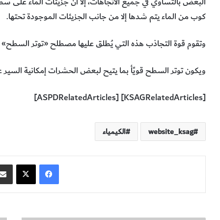
البعض بالتساوي في جميع الاتجاهات، إلا أن جزيئات الماء على س
كوب من الماء يتم شدها إلا من جانب الجزيئات الموجودة تحتها.
وتقوم قوة التجاذب هذه التي يُطلق عليها مصطلح «توتر السطح»
ويكون توتر السطح قويًأ بما يتيح لبعض الحشرات إمكانية السير 
[KSAGRelatedArticles] [ASPDRelatedArticles]
website_ksag
الكيمياء
فيسبوك
‫X