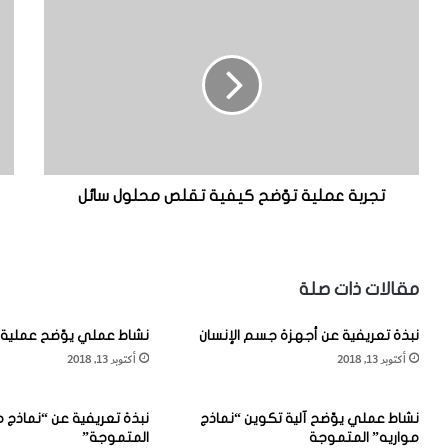
ت
ن
ج
ش
ر
ا
ب
ط
ة
ع
ع
م
م
ل
ل
ي
ي
ي
ة
وّ
تجربة عملية توّضح كيفية تقلص محلول سائل
ت
ض
وّ
ح
ض
ط
ح
ر
مقالات ذات صلة
ك
ي
ي
ق
نبذة تعريفية عن أجهزة جسم الإنسان
نشاط عملي يوّضح عملية 
ف
ة
أكتوبر 13, 2018
أكتوبر 13, 2018
ي
ص
ة
ن
ت
ع
نشاط عملي يوّضح آلية تكوين “نماذج
نبذة تعريفية عن “نماذج م
ق
ا
مواريه” المتموجة
المتموجة”
ل
ل