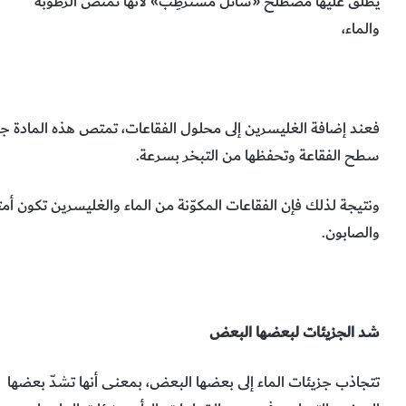
يُطلق عليها مصطلح «سائل مسترطِب» لأنها تمتص الرطوبة
والماء،
فعند إضافة الغليسرين إلى محلول الفقاعات، تمتص هذه المادة جزي
سطح الفقاعة وتحفظها من التبخر بسرعة.
ونتيجة لذلك فإن الفقاعات المكوّنة من الماء والغليسرين تكون أم
والصابون.
شد الجزيئات لبعضها البعض
تتجاذب جزيئات الماء إلى بعضها البعض، بمعنى أنها تشدّ بعضها