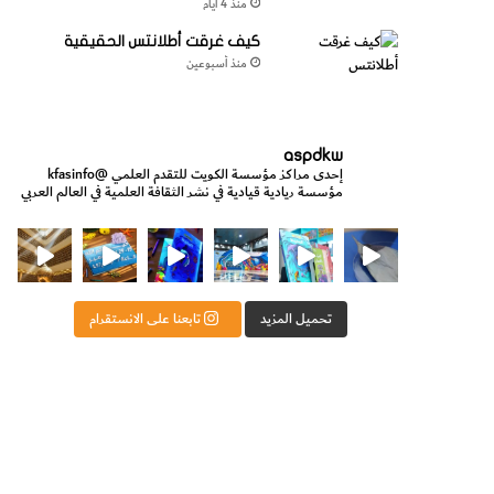
منذ 4 أيام
كيف غرقت أطلانتس الحقيقية
منذ أسبوعين
aspdkw
إحدى مراكز مؤسسة الكويت للتقدم العلمي
@kfasinfo
مؤسسة ريادية قيادية في نشر الثقافة العلمية في العالم العربي
ت للتقدم العلمي
ثقافة ووزير الدولة لشؤون الش
من الأعماق نكتشف ومن الكتب نتعلّم
⁨ رجعنا! ما كنّا بعيد! مجهزين لكم كل جديد!⁩
تحميل المزيد
تابعنا على الانستقرام