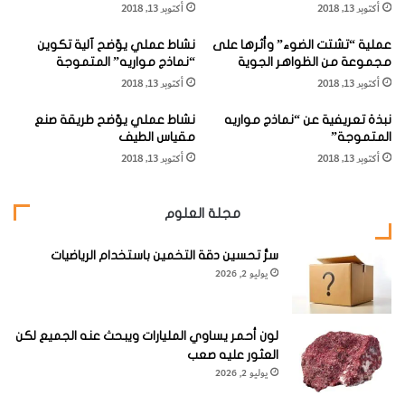
أكتوبر 13, 2018
أكتوبر 13, 2018
"
ر
Assay
))، القابل للتطبيق مباشرة في مجال الطب الإكلينيكي،
ا
ة
وطريقة فحص –
RIA
– أداة قوية تحدد عمليا أي مادة ذات أهمية
عملية “تشتت الضوء” وأثرها على
نشاط عملي يوّضح آلية تكوين
ل
"
مجموعة من الظواهر الجوية
“نماذج مواريه” المتموجة
ت
ر
حيوية، وتستخدم الآن في آلاف المختبرات حول العالم.
أكتوبر 13, 2018
أكتوبر 13, 2018
ي
و
ي
ز
نبذة تعريفية عن “نماذج مواريه
نشاط عملي يوّضح طريقة صنع
خ
ا
المتموجة”
مقياس الطيف
ض
ل
أكتوبر 13, 2018
أكتوبر 13, 2018
ع
ي
وتتميز هذه الأداة بدرجة حساسية غاية في الدقة – وهنا تكمن
ل
ن
أهميتها- تتيح قياس أي مواد بيولوجية في الدم أو البول، بدرجة
ه
ي
مجلة العلوم
ا
ا
تركيز تصل إلى أقل من واحد على مليون من الجرام!
ا
ل
ل
سرُّ تحسين دقة التخمين باستخدام الرياضيات
و
يوليو 2, 2026
وتعد
م
"
ر
هذه
ض
العمل
ى
لون أحمر يساوي المليارات ويبحث عنه الجميع لكن
ية
العثور عليه صعب
يوليو 2, 2026
من