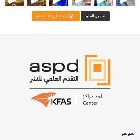
(
RIA
)
لأصبحت الآن مليونيرة. فالمختبرات التي تبيعها تبلغ
معاملاتها سنويا حوالي 30 مليون دولاراً أمريكيا.
تحميل المزيد
تابعنا على الانستقرام
ولكن الدكتورة ((روزالين))، عالمة، لم يكن المال هدفا لها ذات يوم.
وكما حدث مع ((ماري كوري)) في بداية القرن، نشرت الدكتورة
((روزالين)) بحوثها واكتشافاتها؛ الأمر الذي جعلها متاحة مجانا
للعالم كله.
وفي مثل هذه الحالات، فإن الاختراع الذي يعرفه الجمهور لم يعد
قابلا للحصول على براءة اختراع.
[KSAGRelatedArticles] [ASPDRelatedArticles]
الموقع
website_ksag
التكنولوجيا والعلوم التطبيقية