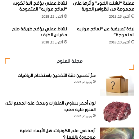
عملية “تشتت الضوء” وأثرها على
نشاط عملي يوّضح آلية تكوين
ب
ت
الجائزة كانت الأولى من نوعها في العالم كله.
مجموعة من الظواهر الجوية
“نماذج مواريه” المتموجة
ا
ر
أكتوبر 13, 2018
أكتوبر 13, 2018
ر
ا
لم تتردد هيئة التحكيم، لحظة واحدة في منحها الميدالية الذهبية
ا
ع
نبذة تعريفية عن “نماذج مواريه
نشاط عملي يوّضح طريقة صنع
أ
ا
في مجال تخصصها التقني، وهو التصوير الفوتوغرافي.
المتموجة”
مقياس الطيف
س
ل
أكتوبر 13, 2018
أكتوبر 13, 2018
ك
س
ن
ي
ز
د
مجلة العلوم
"
ة
لقد كانت ((هايدي كونيكر)) هي الأفضل بحق من ضمن كوكبة
"
من النساء المخترعات اللآتي عرضن مخترعاتهن بمعرض جنيف.
سرُّ تحسين دقة التخمين باستخدام الرياضيات
ه
يوليو 2, 2026
ا
لقد كانت الشخصية التي تبحث عنها المنظمة العالمية للملكية
ي
الفكرية
(
WIPO
)
.
د
ي
لون أحمر يساوي المليارات ويبحث عنه الجميع لكن
"
وبعد أنتهاء
العثور عليه صعب
يوليو 2, 2026
مراسم
الاحتفال
أزمة في علم الكونيات: هل الأبعاد الخفية
موجودة بالفعل؟