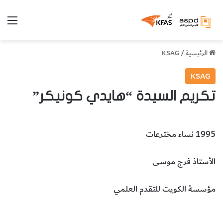
الق
الرئيسية
/
KSAG
KSAG
تكريم السيدة “هايدي كونيكر”
1995 نساء مخترعات
الأستاذ فرج موسى
مؤسسة الكويت للتقدم العلمي
السيدة هايدي كونيكر
شخصيّات
المخطوطات والكتب النادرة