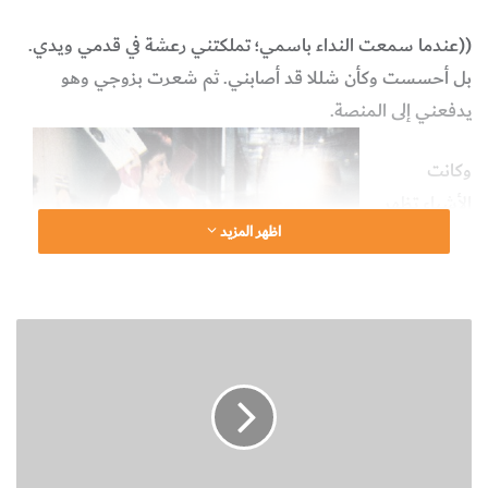
((عندما سمعت النداء باسمي؛ تملكتني رعشة في قدمي ويدي.
بل أحسست وكأن شللا قد أصابني. ثم شعرت بزوجي وهو
يدفعني إلى المنصة.
وكانت
الأشياء تظهر
اظهر المزيد
أمامي
مزدوجة من
خلال الدموع
ن
التي في
ب
عيني. وعندما
ذ
تسلمت الميدالية الذهبية لم أستطع التفوه بأكثر من عبارة: شكرا
ة
ع
جزيلا…
ن
ح