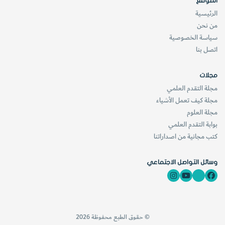
اللون الأحمر.
الموقع
الرئيسية
من نحن
سياسة الخصوصية
اتصل بنا
يحدث قوس قزح وغيره من آثار الضوء في السماء بسبب انكسار
الضوء وانحنائه عن الجسيمات الموجودة في الهواء.
مجلات
مجلة التقدم العلمي
وفي الأنشطة التالية تستطيع بنفسك صنع قوس قزح واكتشاف
مجلة كيف تعمل الأشياء
مجلة العلوم
السبب الذي يجعل السماء أحياناً زرقاء أو حمراء.
بوابة التقدم العلمي
كتب مجانية من اصداراتنا
وسائل التواصل الاجتماعي
قوس القزح الدائري
إذا وُضع جسم ما
بزاوية مناسبة بين
© حقوق الطبع محفوظة 2026