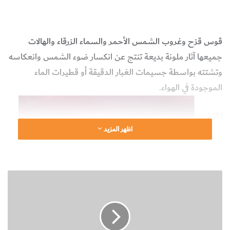
قوس قزح
السماء
الضوء
علوم الأرض والجيولوجيا
قوس قزح وغروب الشمس الأحمر والسماء الزرقاء والهالات
جميعها آثار ملونة بديعة تنتج عن انكسار ضوء الشمس وانعكاسه
وتشتته بواسطة جسيمات الغبار الدقيقة أو قطيرات الماء
الموجودة في الهواء.
اكتش
اظهر المزيد
ف
العالم
الإنكلي
ت
زي
ج
(إسح
ر
اق
ب
ة
نيوتن
ا