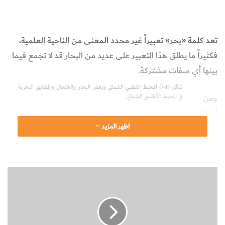
بحر
طرق تصنيف البحار
علوم الأرض والجيولوجيا
تعد كلمة «بحر» تعبيراً غير محدد المعنى من الناحية العلمية،
فكثيراً ما يطلق هذا التعبير على عديد من البحار قد لا تجمع فيما
بينها أي صفات مشتركة.
ومن
أمثلة
اظهر المزيد
ذلك
الاختلا
ف
ا
الكبير
س
بين
ت
مورفول
خ
د
وجية
ا