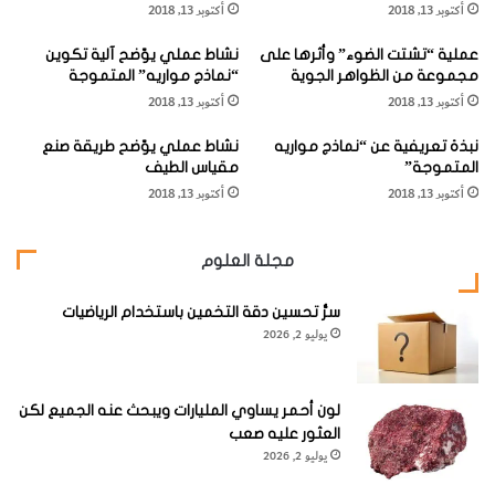
الكبرى، ومسطحاتها المائية المتصل بعضها ببعض، فهو بمعنى
أكتوبر 13, 2018
أكتوبر 13, 2018
ط
آخر لا يختلف في شكل عن تعبير «بحيرة» ويشبهه في ذلك البحر
ب
عملية “تشتت الضوء” وأثرها على
نشاط عملي يوّضح آلية تكوين
الميت (
The Dead Sea
) ذو المياه العظيمة الملوحية وبحر آرال
مجموعة من الظواهر الجوية
“نماذج مواريه” المتموجة
).
Aral Sea
(
أكتوبر 13, 2018
أكتوبر 13, 2018
نبذة تعريفية عن “نماذج مواريه
نشاط عملي يوّضح طريقة صنع
أما بحر
سرجاسو
فهو جزء لا يتجزأ من المحيط الأطلسي الشمالي
المتموجة”
مقياس الطيف
نفسه بل هو الجانب الجنوبي الغربي من هذا المحيط.
أكتوبر 13, 2018
أكتوبر 13, 2018
ويضم المسطحات المائية المجاورة للساحل الجنوبي الشرقي
مجلة العلوم
للولايات المتحدة الأمريكية، ولكن يصنفه الباحثون كبحر مستقل
سرُّ تحسين دقة التخمين باستخدام الرياضيات
تبعاً للخصائص الأقيانوغرافية التي تتميز بها مياهه، ومن ثم فهو
يوليو 2, 2026
عبارة عن كتلة مائية ذات صفات أوقيانوغرافية متمايزة عن بقية
مياه المحيط الأطلسي الشمالي.
لون أحمر يساوي المليارات ويبحث عنه الجميع لكن
العثور عليه صعب
يوليو 2, 2026