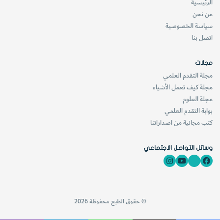
الرئيسية
)
Gulf
من نحن
سياسة الخصوصية
اتصل بنا
د-
البحر الأسود (
Pontus Euxinus
)
مجلات
هـ-
بحر آزوف (
Palos Macotis
)
مجلة التقدم العلمي
مجلة كيف تعمل الأشياء
مجلة العلوم
بوابة التقدم العلمي
و-
البحر الادرياتي (
Adriatic Sea
)
كتب مجانية من اصداراتنا
ز-
بحر قزوين
Caspian) Sea
)
وسائل التواصل الاجتماعي
وبعد زيادة معرفة الإنسان بالمسطحات المائية الحالية والأبعاد
© حقوق الطبع محفوظة 2026
الحقيقية للبحار والمحيطات، يميز الكتاب السبعة في عالمنا