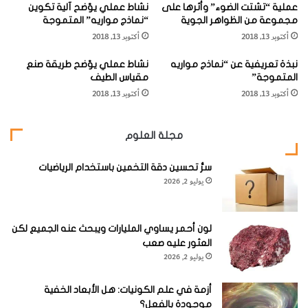
عملية “تشتت الضوء” وأثرها على
نشاط عملي يوّضح آلية تكوين
ه
س
وأما المعادن الغث (الدخيلة)
gangue
) (
minerals
فإنها توجد مع
مجموعة من الظواهر الجوية
“نماذج مواريه” المتموجة
ا
م
المعادن والخامات واللفظ خام (
ore
) يدل على المعادن التي
أكتوبر 13, 2018
أكتوبر 13, 2018
ي
ة
يمكن أن نحصل منها على الفلزات أو اللافلزات فقط .
نبذة تعريفية عن “نماذج مواريه
نشاط عملي يوّضح طريقة صنع
و
المتموجة”
مقياس الطيف
ت
ويدل لفظ «المعادن المنقولة» على معادن ثقيلة شديدة التحمل
أكتوبر 13, 2018
أكتوبر 13, 2018
ص
ن
, تم نقلها وترسيبها من قبل مياه الأنهار عندما نقل سرعة جريانها .
ي
وقد تحتوي رمال الشواطىء على بعض من هذه المعادن الثقيلة .
مجلة العلوم
ف
"
سرُّ تحسين دقة التخمين باستخدام الرياضيات
ا
[KSAGRelatedArticles] [ASPDRelatedArticles]
يوليو 2, 2026
ل
م
ع
website_ksag
علوم الأرض والجيولوجيا
ا
لون أحمر يساوي المليارات ويبحث عنه الجميع لكن
د
العثور عليه صعب
ن
يوليو 2, 2026
"
أزمة في علم الكونيات: هل الأبعاد الخفية
موجودة بالفعل؟