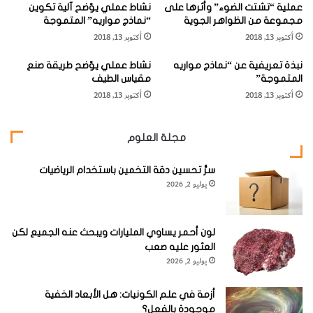
الذي يتحمل الجزء الأكبر من الوزن الواقع على الفقرة.
عملية “تشتت الضوء” وأثرها على
نشاط عملي يوّضح آلية تكوين
ح
ل
مجموعة من الظواهر الجوية
“نماذج مواريه” المتموجة
ل
ف
أكتوبر 13, 2018
أكتوبر 13, 2018
ت
ق
وترجع وظيفة جسم الفقرة في حمل الوزن إلى حويجزات العظم
ك
ر
نبذة تعريفية عن “نماذج مواريه
الإسفنجي التي تترتب بطريقة تعطي أقصى قدر من القوة.
نشاط عملي يوّضح طريقة صنع
وّ
ي
المتموجة”
مقياس الطيف
ن
ل
أكتوبر 13, 2018
أكتوبر 13, 2018
ه
ل
ا
ف
ق
مجلة العلوم
ر
2)
الجزء الخلفي
: وهو جزء غير منتظم الشكل مكون من بروزات
ة
(نواتئ) عظمية. ويطلق على هذا الجزء القوس الفقري
سرُّ تحسين دقة التخمين باستخدام الرياضيات
يوليو 2, 2026
)
Vertebral arach
(
ويحيط كل من جسم الفقرة في الأمام والقوس الفقري في الخلف
لون أحمر يساوي المليارات ويبحث عنه الجميع لكن
بحيز يسمى الثقبة الفقرية لهذه الفقرة (أو الثقب الفقري كما ورد
العثور عليه صعب
يوليو 2, 2026
في بعض القواميس الطبية).
أزمة في علم الكونيات: هل الأبعاد الخفية
[KSAGRelatedArticles] [ASPDRelatedArticles]
موجودة بالفعل؟