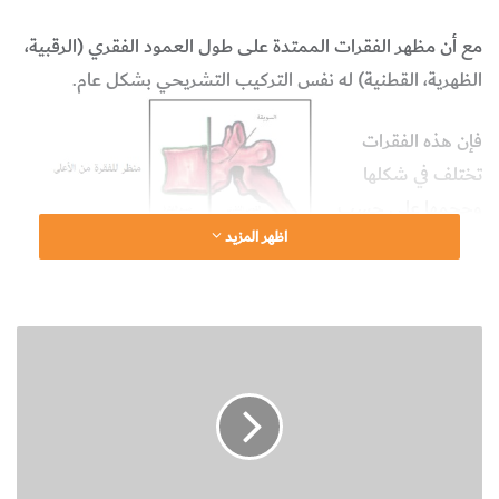
مع أن مظهر الفقرات الممتدة على طول العمود الفقري (الرقبية،
الظهرية، القطنية) له نفس التركيب التشريحي بشكل عام.
فإن هذه الفقرات
تختلف في شكلها
وحجمها على حسب
اظهر المزيد
مكانها وموقعها في
العمود الفقري، ومن
ثم على حسب
أ
الحركات والمهام
ن
التي تؤديها، وما من
و
فقرتين تتشابهان
ا
ع
تشابهاً دقيقاً.
ا
ن