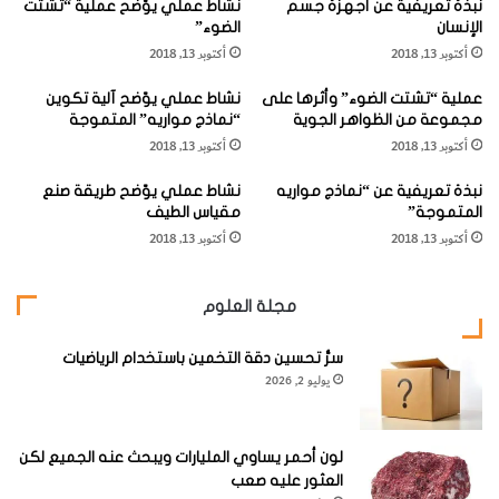
نبذة تعريفية عن أجهزة جسم
نشاط عملي يوّضح عملية “تشتت
س
ث
الزجاجي ثم املأ كل الكوب بالماء وصولاً إلى حافته العليا.
الإنسان
الضوء”
د
ن
أكتوبر 13, 2018
أكتوبر 13, 2018
ة
ا
و
ء
عملية “تشتت الضوء” وأثرها على
نشاط عملي يوّضح آلية تكوين
ا
م
مجموعة من الظواهر الجوية
“نماذج مواريه” المتموجة
ل
ز
أكتوبر 13, 2018
أكتوبر 13, 2018
ا
ج
خ
م
نبذة تعريفية عن “نماذج مواريه
نشاط عملي يوّضح طريقة صنع
ت
ا
المتموجة”
مقياس الطيف
ز
د
أكتوبر 13, 2018
أكتوبر 13, 2018
ا
ت
ل
ي
"
ن
مجلة العلوم
م
ع
سرُّ تحسين دقة التخمين باستخدام الرياضيات
ب
2-
ضع الصحن فوق الكوب واقلب الكوب مع الصحن بسرعة
يوليو 2, 2026
ع
رأساً على عقب، بينما تمسك بهما بإحكام. بالطبع سيتسرب
ض
ه
بعض الماء من الكوب خلال هذه الخطوة.
م
لون أحمر يساوي المليارات ويبحث عنه الجميع لكن
ا
العثور عليه صعب