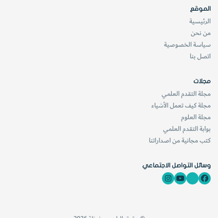
الموقع
الرئيسية
من نحن
6-
قِسْ المسافة بين علامتين. استمر بوضع علامات التحديد
سياسة الخصوصية
خلال فواصل زمنية محددة. وبإمكانك أيضاً وضع هذا النبات تحت
اتصل بنا
أشعة الشمس المباشرة كي تكتشف أث ذلك في سرعة التفاعل.
مجلات
قد تضطر إلى نقل النبات ليتلقى أشعة الشمس المباشرة، لذلك
مجلة التقدم العلمي
انتبه لأي تغيرات في درجة الحرارة في الموقع الجديد.
مجلة كيف تعمل الأشياء
مجلة العلوم
بوابة التقدم العلمي
كتب مجانية من اصداراتنا
وسائل التواصل الاجتماعي