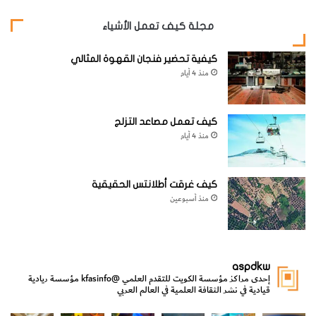
مجلة كيف تعمل الأشياء
كيفية تحضير فنجان القهوة المثالي
منذ 4 أيام
4-
انظر الآن إلى قمة الكوب. يجب أن تصبح كمية صغيرة من
كيف تعمل مصاعد التزلج
منذ 4 أيام
الهواء محصورة داخل ذلك الجزء من الكوب. حدد مستوى الهواء
بوضع علامة على الكوب مستخدماً لذلك قلم حبر تحديد.
كيف غرقت أطلانتس الحقيقية
منذ أسبوعين
aspdkw
إحدى مراكز مؤسسة الكويت للتقدم العلمي
@kfasinfo
مؤسسة ريادية
قيادية في نشر الثقافة العلمية في العالم العربي
مي
الدولة لشؤون الش
من الأعماق نكتشف ومن الكتب نتعلّم
⁨ رجعنا! ما كنّا بعيد! مجهزين لكم كل جديد!⁩