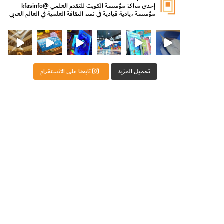
إحدى مراكز مؤسسة الكويت للتقدم العلمي
@kfasinfo
مؤسسة ريادية قيادية في نشر الثقافة العلمية في العالم العربي
ت للتقدم العلمي
ثقافة ووزير الدولة لشؤون الش
من الأعماق نكتشف ومن الكتب نتعلّم
⁨ رجعنا! ما كنّا بعيد! مجهزين لكم كل جديد!⁩
تحميل المزيد
تابعنا على الانستقرام