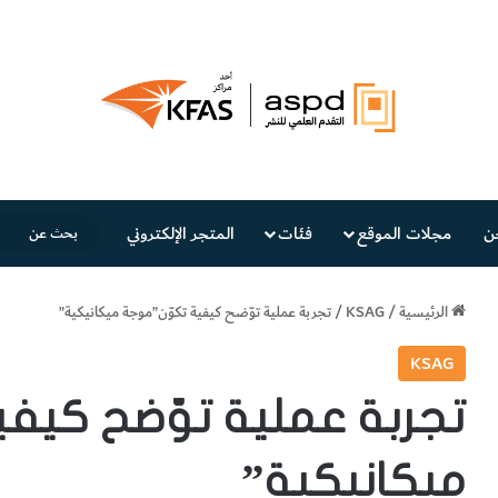
ن
مجلات الموقع
فئات
المتجر الإلكتروني
الرئيسية
/
KSAG
/
تجربة عملية توّضح كيفية تكوّن”موجة ميكانيكية”
KSAG
تجربة عملية توّضح كيف
ميكانيكية”