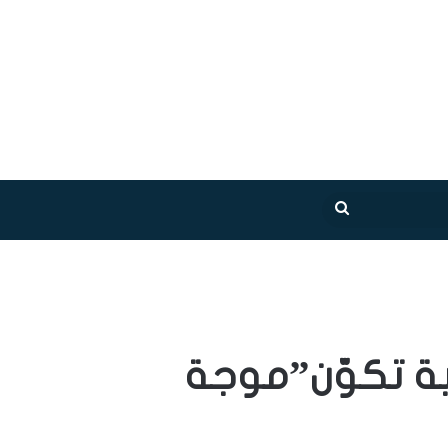
بحث
عن
ية تكوّن”موجة