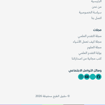
الرئيسية
من نحن
سياسة الخصوصية
اتصل بنا
مجلات
مجلة التقدم العلمي
مجلة كيف تعمل الأشياء
مجلة العلوم
حاول أن تضع أوراقاً في مناطق مختلفة بالقرب من المنطقة التي
بوابة التقدم العلمي
كتب مجانية من اصداراتنا
تسكن فيها: بجانب طريق رئيس مزدحم أو في المنتزه أو في
حديقتك، ثم قمبقياس ومقارنة الأوساخ المتجمعة على تلك
وسائل التواصل الاجتماعي
الأوراق.
أيّ
المنا
© حقوق الطبع محفوظة 2026
طق