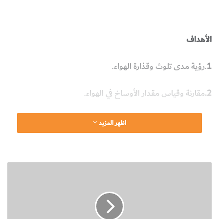
الهواء
الملوثات
علوم الأرض والجيولوجيا
الأهداف
1
.رؤية مدى تلوث وقذارة الهواء.
2.
مقارنة وقياس مقدار الأوساخ في الهواء.
اظهر المزيد
الأدوات التي تحتاجها
م
1-
ورق أبيض سميك وقاس
س
ب
ب
2-
ثقابة ورق
ا
ت