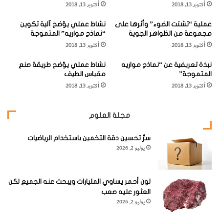
أكتوبر 13, 2018
أكتوبر 13, 2018
ء
ر
"
ة
عملية “تشتت الضوء” وأثرها على
نشاط عملي يوّضح آلية تكوين
"
مجموعة من الظواهر الجوية
“نماذج مواريه” المتموجة
ا
أكتوبر 13, 2018
أكتوبر 13, 2018
ل
د
نبذة تعريفية عن “نماذج مواريه
نشاط عملي يوّضح طريقة صنع
ف
المتموجة”
مقياس الطيف
ي
أكتوبر 13, 2018
أكتوبر 13, 2018
ئ
2-
قص قطعة من الخيط وأدخله في ثقب الورقة، ثم اعقده عقدة
ة
"
مزدوجة لتثبيته بإحكام على الورقة.
مجلة العلوم
سرُّ تحسين دقة التخمين باستخدام الرياضيات
يوليو 2, 2026
لون أحمر يساوي المليارات ويبحث عنه الجميع لكن
العثور عليه صعب
يوليو 2, 2026