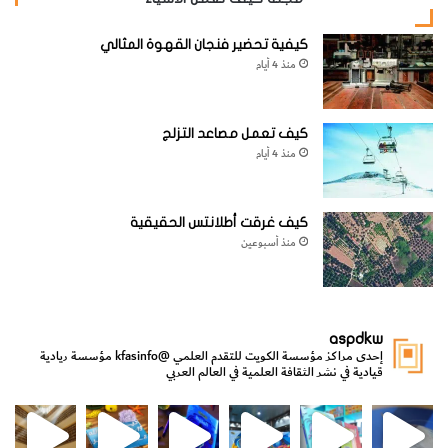
كيفية تحضير فنجان القهوة المثالي
منذ 4 أيام
4-
ضع الورقة في الهواء الطلق بجانب الطريق العام وعلقها جيداً
كيف تعمل مصاعد التزلج
بالخيط على عمود السور، أو على أي شيء ثابت بواسطة مسمار
منذ 4 أيام
كبس واتركها لليوم التالي.
كيف غرقت أطلانتس الحقيقية
منذ أسبوعين
aspdkw
إحدى مراكز مؤسسة الكويت للتقدم العلمي
@kfasinfo
مؤسسة ريادية
قيادية في نشر الثقافة العلمية في العالم العربي
مي
الدولة لشؤون الش
من الأعماق نكتشف ومن الكتب نتعلّم
⁨ رجعنا! ما كنّا بعيد! مجهزين لكم كل جديد!⁩