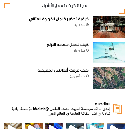
مجلة كيف تعمل الأشياء
كيفية تحضير فنجان القهوة المثالي
منذ 4 أيام
كيف تعمل مصاعد التزلج
منذ 4 أيام
كيف غرقت أطلانتس الحقيقية
منذ أسبوعين
aspdkw
إحدى مراكز مؤسسة الكويت للتقدم العلمي
@kfasinfo
مؤسسة ريادية
قيادية في نشر الثقافة العلمية في العالم العربي
مي
الدولة لشؤون الش
من الأعماق نكتشف ومن الكتب نتعلّم
⁨ رجعنا! ما كنّا بعيد! مجهزين لكم كل جديد!⁩