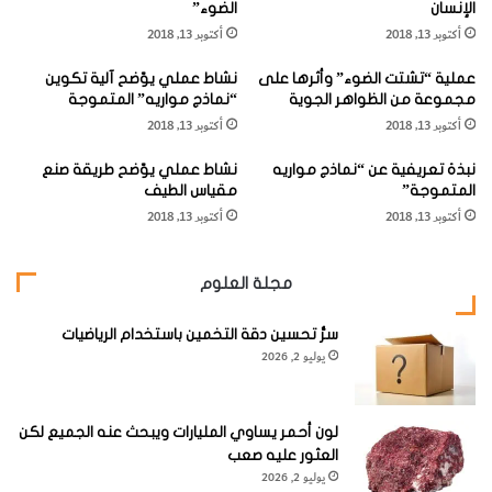
الإنسان
الضوء”
"
خ
ويوجد تحت تلك المجموعات الفواكه والخضار والتي يجب أن
أكتوبر 13, 2018
أكتوبر 13, 2018
ا
ل
ل
تتناول منها وجبتين إلى خمس وجبات (8 – 20 أونصة أو 200 –
ج
عملية “تشتت الضوء” وأثرها على
نشاط عملي يوّضح آلية تكوين
ن
س
500 غرام) يومياً.
مجموعة من الظواهر الجوية
“نماذج مواريه” المتموجة
ش
م
أكتوبر 13, 2018
أكتوبر 13, 2018
و
ا
ي
ل
نبذة تعريفية عن “نماذج مواريه
نشاط عملي يوّضح طريقة صنع
ا
إ
المتموجة”
مقياس الطيف
ت
ن
أما في قاعدة الهرم، فتجد أصناف الطعام التي يجب أن تعتمدها
أكتوبر 13, 2018
أكتوبر 13, 2018
و
س
ا
ا
أساساً لغذائك – الكربوهيدرات، كالخبز والأرز والمعكرونة
ل
ن
والحبوب والتي يجب أن تتناول منها بين ست إلى إحدى عشرة
مجلة العلوم
د
ه
وجبة (24 – 44 أونصة أو 600 – 1100غرام) كل يوم.
و
سرُّ تحسين دقة التخمين باستخدام الرياضيات
يوليو 2, 2026
ن
كما تمدك الأطعمة المحتوية على قشور القمح، مثل النخالة والأرز
"
ف
الأسمر والخبز الأسمر المصنوع من الطحين الكامل، بالألياف
ي
لون أحمر يساوي المليارات ويبحث عنه الجميع لكن
الضرورية لعمل الأمعاء والمعي بشكل صحيح.
ا
العثور عليه صعب
ل
يوليو 2, 2026