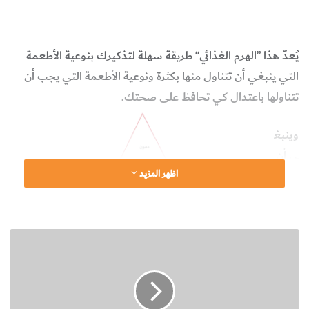
الهَرَم الغذائي
البيولوجيا وعلوم الحياة
يُعدّ هذا
”
الهرم الغذائي“ طريقة سهلة لتذكيرك بنوعية الأطعمة
التي ينبغي أن تتناول منها بكثرة ونوعية الأطعمة التي يجب أن
تتناولها باعتدال كي تحافظ على صحتك.
وينبغ
ي أن
اظهر المزيد
تتناو
ل
الأطع
ن
مة
ش
الموج
ا
ودة
ط
ع
في
م