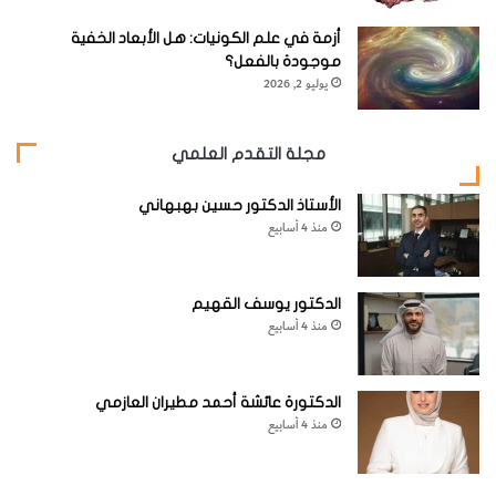
ط
[KSAGRelatedArticles] [ASPDRelatedArticles]
ع
أزمة في علم الكونيات: هل الأبعاد الخفية
ا
موجودة بالفعل؟
م
يوليو 2, 2026
website_ksag
البيولوجيا وعلوم الحياة
مجلة التقدم العلمي
الأستاذ الدكتور حسين بهبهاني
منذ 4 أسابيع
الدكتور يوسف القهيم
منذ 4 أسابيع
الدكتورة عائشة أحمد مطيران العازمي
منذ 4 أسابيع