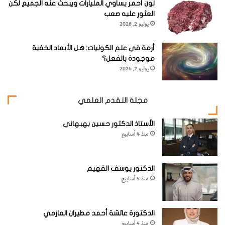
ا
"
لون أحمر يساوي المليارات ويبحث عنه الجميع لكن
حين نظر إلى الصفوف وجد أن الخصائص تتكرر على طول كل
ل
ا
العثور عليه صعب
صف ، وهو ما أسماه "دورية " العناصر ، وسمى جدوله الجديد
غ
ل
يوليو 2, 2026
و
ج
الذي يتكون من صفوف وعمدان الجدول الدوري .
ا
د
أزمة في علم الكونيات: هل الأبعاد الخفية
ص
و
موجودة بالفعل؟
ة
ل
يوليو 2, 2026
"
ا
ل
كما كان يمتلك البصيرة وضع في الجدول عناصر إضافية "مفقودة"
د
مجلة التقدم العلمي
وبحاجة إلى اكتشافها . حتى أنه تنبأ بالخصائص الفيزيائية
و
ر
والكيميائية لهذه العناصر ، على سبيل المثال الأوزان الذرية
الأستاذ الدكتور حسين بهبهاني
ي
منذ 4 أسابيع
ونقاط الانصهار.
ا
ل
ح
في عام 1875
الدكتور يوسف القهيم
د
اكتشف
منذ 4 أسابيع
ي
ث
الكيميائي
"
الفرنسي بول
الدكتورة عائشة أحمد مطيران العازمي
منذ 4 أسابيع