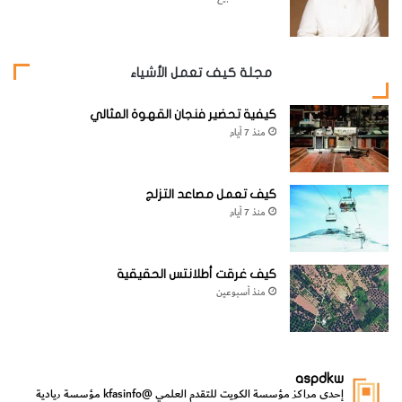
لاكوك دي
بويسبودران
(1838 –
مجلة كيف تعمل الأشياء
1912)
العنصر الذي
كيفية تحضير فنجان القهوة المثالي
يقع أسفل عنصر الألمنيوم وسمي عنصر الغاليوم .
منذ 7 أيام
وفي عام 1879 اكتشف الكيميائي السويدي لارس نيلسون (1840
كيف تعمل مصاعد التزلج
– 99) العنصر الذي يقع اسفل عنصر البورون وسمي عنصر
منذ 7 أيام
الإسكنديوم .
كيف غرقت أطلانتس الحقيقية
منذ أسبوعين
وفي عام 1886 اكتشف الكيميائي الألماني كليمنز وينكلر (1838 –
1904) العنصر الذي يقع أسفل عنصر السيلكون وسمي عنصر
aspdkw
الجرمانيوم ، وبهذا تحققت توقعات مينديليف .
إحدى مراكز مؤسسة الكويت للتقدم العلمي
@kfasinfo
مؤسسة ريادية