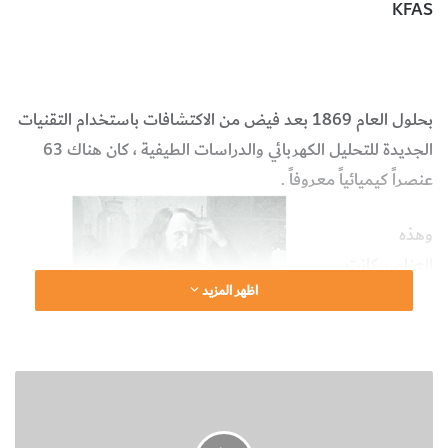
KFAS
العالم مينديليف
الجدول الدوري
العناصر الكيميائية
الكيمياء
بحلول العام 1869 بعد فيض من الاكتشافات باستخدام التقنيات
الجديدة للتحليل الكهربائي والدراسات الطيفية ، كان هناك 63
عنصراً كيميائياً معروفاً .
وهذه
العناصر كانت
اظهر المزيد
وحدات البناء
التي
استخدمها في
ن
تلك السنة
ب
ديميتري
ذ
ميندليف في
ة