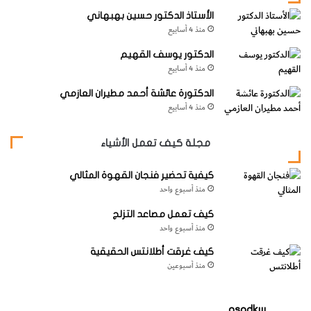
الأستاذ الدكتور حسين بهبهاني
منذ 4 أسابيع
الدكتور يوسف القهيم
منذ 4 أسابيع
الدكتورة عائشة أحمد مطيران العازمي
منذ 4 أسابيع
وتكتسب النجوم المتغيرة القيفاوية أهمية خاصة لأن فترات
مجلة كيف تعمل الأشياء
دورانها هي مؤشر لسطوعها الحقيقي، فكلما زادت فترة الدورة زاد
معها سطوع النجم، ولهذا من الممكن أن نعرف سطوع نجم
كيفية تحضير فنجان القهوة المثالي
منذ أسبوع واحد
متغير قيفاوي، وبالتالي المسافة التي يبعدها، بمجرد رصده،
وتسلك هذه النجوم مسلك « الشموع المعيارية» في الفضاء.
كيف تعمل مصاعد التزلج
منذ أسبوع واحد
فهي عالية السطوع ويمكن أن تُشاهد في المجرات الخارجية، مما
كيف غرقت أطلانتس الحقيقية
منذ أسبوعين
يعطي رابطة قيمة تعطي الفلكي مقياساً للمسافة خلف مجرتنا،
ومتغيرات القيثارة
RR
قصيرة الدورة أيضاً ولكن دوراتها- في العادة
aspdkw