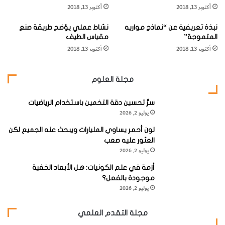
أكتوبر 13, 2018
أكتوبر 13, 2018
نبذة تعريفية عن “نماذج مواريه
نشاط عملي يوّضح طريقة صنع
(2) نجوم متغيرة شبه منتظمة
. وهي نجوم لونها بشكل أساسي
المتموجة”
مقياس الطيف
أكتوبر 13, 2018
أكتوبر 13, 2018
أحمر، ولكن سعات تغيرها أصغر من سعات نجوم ميرا، كما تتغير
فترات دوراتها بشكل كبير.
مجلة العلوم
سرُّ تحسين دقة التخمين باستخدام الرياضيات
يوليو 2, 2026
(3) النجوم المتغيرة القيفاوية (
Cepheids
)
، وسميت كذلك نسبة
لون أحمر يساوي المليارات ويبحث عنه الجميع لكن
إلى النجم النموذج دلتا قيفاوس، لها دورات قصيرة، أي بضعة أيام
العثور عليه صعب
يوليو 2, 2026
وسعاتها صغيرة إلى حد ما. ويترواح القدر النجمي لنجم دلتا
قيفاوس نفسه من 3.4 إلى 5.1 في فترة دوران تزيد بقليل عن
أزمة في علم الكونيات: هل الأبعاد الخفية
موجودة بالفعل؟
خمسة أيام.
يوليو 2, 2026
مجلة التقدم العلمي