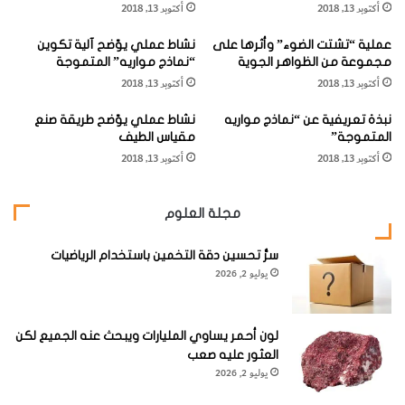
أكتوبر 13, 2018
أكتوبر 13, 2018
ة
ل
الأحجام تتراوح عادة بين الجلاميد والكتل الكبيرة والطمي
ا
ع
والصلصال.
عملية “تشتت الضوء” وأثرها على
نشاط عملي يوّضح آلية تكوين
ل
ل
مجموعة من الظواهر الجوية
“نماذج مواريه” المتموجة
ص
م
أكتوبر 13, 2018
أكتوبر 13, 2018
ح
ا
ر
ل
نبذة تعريفية عن “نماذج مواريه
نشاط عملي يوّضح طريقة صنع
ا
ب
المتموجة”
مقياس الطيف
و
ي
– البهادة (الوهدة):
Bahada
أكتوبر 13, 2018
أكتوبر 13, 2018
ي
ئ
ة
ة
عندما تتجاور المراوح الفيضية وتتلاحم على طول التقاء الجبل
ا
مجلة العلوم
ل
بالسهل، تشكل نطاقاً متصلاً على هيئة رصيف من الرواسب
ق
يطلق عليه اسم البهادة أو البجادة. وتتراوح درجة انحدارها بين 5 و
سرُّ تحسين دقة التخمين باستخدام الرياضيات
د
يوليو 2, 2026
7 درجات.
ي
م
ة
والكلمة اسبانية وتعني (السهل الرسوبي السفحي) وربما كان
لون أحمر يساوي المليارات ويبحث عنه الجميع لكن
أصل الكلمة محرف عن لفظ (الوهدة) العربي، وتقصد به الأراضي
العثور عليه صعب
يوليو 2, 2026
المنخفضة.