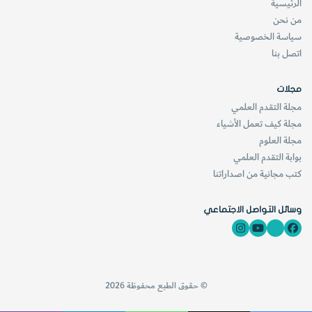
ملحي
الرئيسية
من نحن
ة بعد
سياسة الخصوصية
جفا
اتصل بنا
ف
المياه فتسمى في هذه الحالة سبخة (
Sabkha
) وهي كلمة عربية
مجلات
مجلة التقدم العلمي
قد ترادف الانجليزية (
Salina
). وتعتبر السبخات أحد معالم سطح
مجلة كيف تعمل الأشياء
الصحاري خاصة الساحلية منها. (أنظر الأشكال 5،4،3
(
مجلة العلوم
بوابة التقدم العلمي
كتب مجانية من اصداراتنا
– الأراضي الوعرة:
Bad Lands
وسائل التواصل الاجتماعي
وتطلق على الأرض التي تقطعت بالعديد من الأودية والمجاري
المائية الكثيفة لدرجة تجعل اجتيازها أمر صعباً.
© حقوق الطبع محفوظة 2026
وتنشأ هذه الأراضي في المناطق اللينة الصخر كأن يتكون من